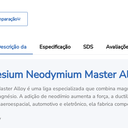
mparação
escrição da
Especificação
SDS
Avaliaçõ
esium Neodymium Master A
ter Alloy é uma liga especializada que combina magn
nésio. A adição de neodímio aumenta a força, a ductili
aeroespacial, automotivo e eletrônico, ela fabrica compo