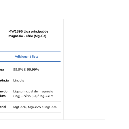
MW1395 Liga principal de
magnésio - cério (Mg-Ce)
Adicionar à lista
eza
99.9% & 99.99%
rência
Lingote
e do
Liga principal de magnésio
duto
(Mg) - cério (Ce)/ Mg-Ce M
rial
MgCe20, MgCe25 e MgCe30