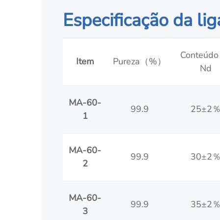
Especificação da l
Conteúdo
Item
Pureza（%）
Nd
MA-60-
99.9
25±2
1
MA-60-
99.9
30±2
2
MA-60-
99.9
35±2
3