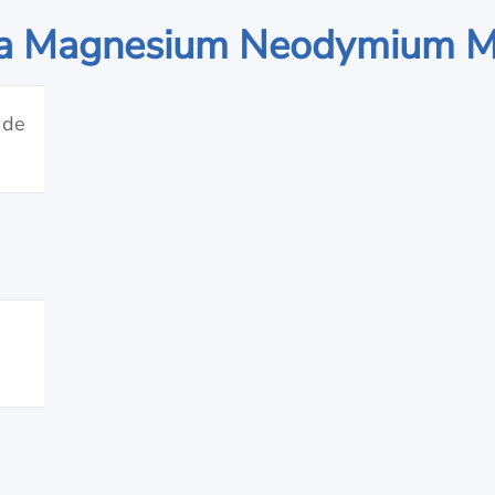
iga Magnesium Neodymium M
 de
％
％
％