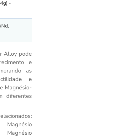
Mg) -
5Nd,
 Alloy pode
recimento e
imorando as
tilidade e
de Magnésio-
 diferentes
ados:
gnésio
nésio