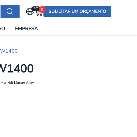
PT
0
SOLICITAR UM ORÇAMENTO
Selecionar a língua
SO
EMPRESA
English (US)
English (UK)
) MW1400
Española
Deutsch
 MW1400
Français
Italiano
日本語
Русский
한국어
Português
العربية