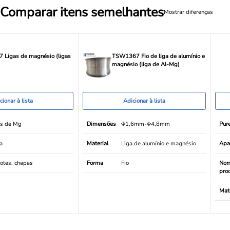
Comparar itens semelhantes
Mostrar diferenças
 Ligas de magnésio (ligas
TSW1367 Fio de liga de alumínio e
magnésio (liga de Al-Mg)
cionar à lista
Adicionar à lista
as de Mg
Dimensões
Φ1,6mm-Φ4,8mm
Pur
a
Material
Liga de alumínio e magnésio
Apa
otes, chapas
Forma
Fio
Nom
pro
Mate