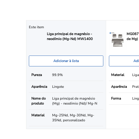
Este item
Liga principal de magnésio -
MG0877
neodímio (Mg-Nd) MW1400
de Mg)
Adicionar à lista
Adi
Pureza
99.9%
Material
Lig
Aparência
Lingote
Aparência
Prat
Nome do
Liga principal de magnésio
Forma
Ling
produto
(Mg) - neodímio (Nd)/ Mg-N
Material
Mg-25Nd, Mg-30Nd, Mg-
35Nd, personalizado