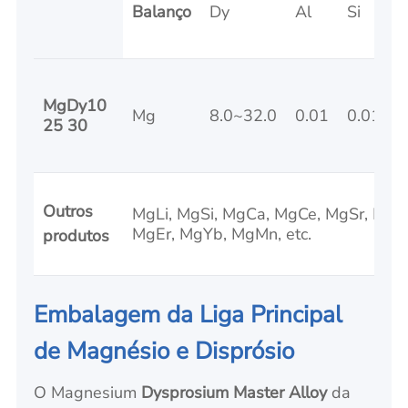
Balanço
Dy
Al
Si
F
MgDy10
Mg
8.0~32.0
0.01
0.01
0
25 30
Outros
MgLi, MgSi, MgCa, MgCe, MgSr, Mg
MgEr, MgYb, MgMn, etc.
produtos
Embalagem da Liga Principal
de Magnésio e Disprósio
O Magnesium
Dysprosium Master Alloy
da