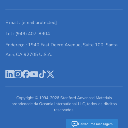
Solicite um orçamento
Materiais cerâmicos
Sobre nós
E mail :
[email protected]
Lista de consultas
Elementos de terras raras
Promoções atuais
Tel : (949) 407-8904
Termos e Condições
Alvos de pulverização catódica
Notícias e blogs
Endereço : 1940 East Deere Avenue, Suite 100, Santa
Política de Privacidade
Ácido hialurônico
Estudos de caso
Ana, CA 92705 U.S.A.
Novos produtos
Ímãs de neodímio
Perfil da Empresa
Pó de ligas de alta entropia
Fichas de Dados de Segurança
Escreva para nós
Copyright © 1994-
2026
Stanford Advanced Materials
propriedade da Oceania International LLC, todos os direitos
reservados.
Deixar uma mensagem