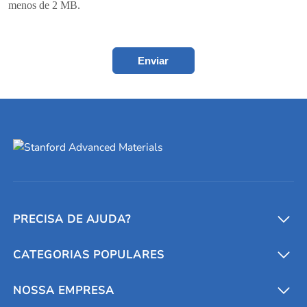
menos de 2 MB.
Enviar
PRECISA DE AJUDA?
CATEGORIAS POPULARES
Conversores e calculadoras
Entre em contato conosco
Metais refratários
NOSSA EMPRESA