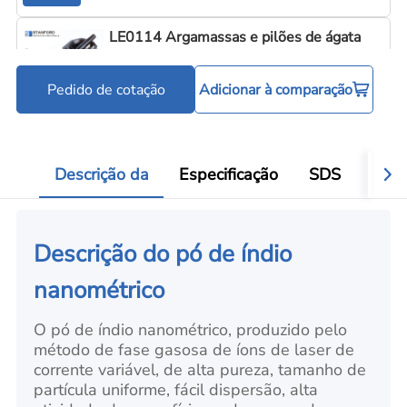
LE0114 Argamassas e pilões de ágata
Pedido de cotação
Adicionar à comparação
Ferramentas para processamento de pó
Add
Descrição da
Especificação
SDS
Aval
Descrição do pó de índio
nanométrico
O pó de índio nanométrico, produzido pelo
método de fase gasosa de íons de laser de
corrente variável, de alta pureza, tamanho de
partícula uniforme, fácil dispersão, alta