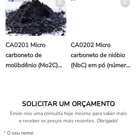
35-0)
CAS 12012-35-0)
CA0201 Micro
CA0202 Micro
carboneto de
carboneto de nióbio
molibdênio (Mo2C)
(NbC) em pó (número
em pó (número CAS
CAS 12069-94-2)
12069-89-5)
SOLICITAR UM ORÇAMENTO
Envie-nos uma consulta hoje mesmo para saber mais
e receber os preços mais recentes. Obrigado!
*
O seu nome