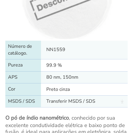
Número de
NN1559
catálogo.
Pureza
99.9 %
APS
80 nm, 150nm
Cor
Preto cinza
MSDS / SDS
Transferir MSDS / SDS
O pó de índio nanométrico
, conhecido por sua
excelente condutividade elétrica e baixo ponto de
fusão, é ideal para aplicações em eletrônica, solda