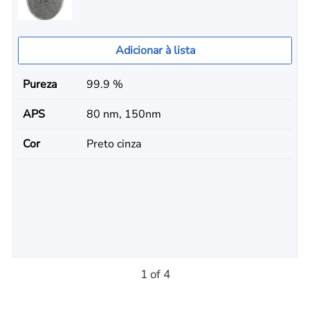
Adicionar à lista
Pureza
99.9 %
APS
80 nm, 150nm
Cor
Preto cinza
1 of 4