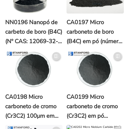
NN0196 Nanopó de
CA0197 Micro
carbeto de boro (B4C)
carboneto de boro
(Nº CAS: 12069-32-
(B4C) em pó (número
8)
CAS 12069-32-8)
CA0198 Micro
CA0199 Micro
carboneto de cromo
carboneto de cromo
(Cr3C2) 100μm em
(Cr3C2) em pó
pó (CAS No. 12012-
1000μm (número