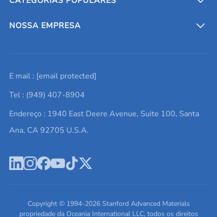
CATEGORIAS POPULARES
Conversores e calculadoras
Entre em contato conosco
Metais refratários
NOSSA EMPRESA
Solicite um orçamento
Materiais cerâmicos
Sobre nós
E mail :
[email protected]
Lista de consultas
Elementos de terras raras
Promoções atuais
Tel : (949) 407-8904
Termos e Condições
Alvos de pulverização catódica
Notícias e blogs
Endereço : 1940 East Deere Avenue, Suite 100, Santa
Política de Privacidade
Ácido hialurônico
Estudos de caso
Ana, CA 92705 U.S.A.
Novos produtos
Ímãs de neodímio
Perfil da Empresa
Pó de ligas de alta entropia
Fichas de Dados de Segurança
Escreva para nós
Copyright © 1994-
2026
Stanford Advanced Materials
propriedade da Oceania International LLC, todos os direitos