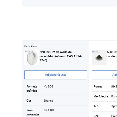
Este item
NN1591 Pó de óxido de
AL0195 
nanoitérbio (número CAS 1314-
de alum
37-0)
Adicionar à lista
Adi
Fórmula
Yb2O3
Pureza
99.
química
Morfologia
Form
Cor
Branco
APS
3μ
Peso
394.08
molecular
Cor
Pret