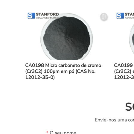
CA0198 Micro carboneto de cromo
CA0199 M
(Cr3C2) 100μm em pó (CAS No.
(Cr3C2)
12012-35-0)
12012-3
S
Envie-nos uma con
*
O seu nome