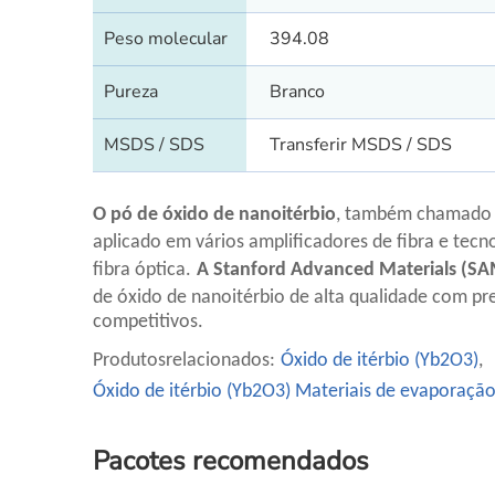
Peso molecular
394.08
Pureza
Branco
MSDS / SDS
Transferir MSDS / SDS
O pó de óxido de nanoitérbio
, também chamado d
aplicado em vários amplificadores de fibra e tecn
fibra óptica.
A Stanford Advanced Materials (S
de óxido de nanoitérbio de alta qualidade com pr
competitivos.
Produtos
relacionados
:
Óxido de itérbio (Yb2O3)
,
Óxido de itérbio (Yb2O3) Materiais de evaporaçã
Pacotes recomendados