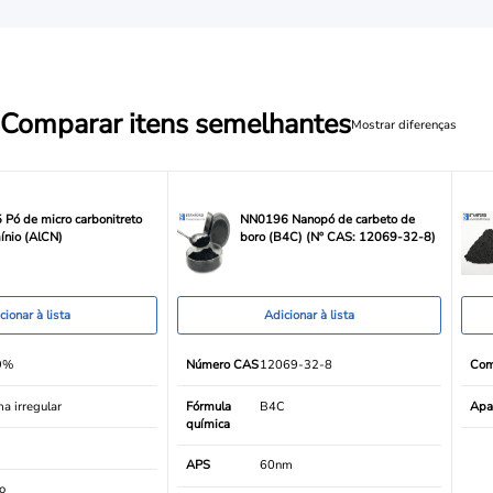
Comparar itens semelhantes
Mostrar diferenças
Pó de micro carbonitreto
NN0196 Nanopó de carbeto de
ínio (AlCN)
boro (B4C) (Nº CAS: 12069-32-8)
cionar à lista
Adicionar à lista
9%
Número CAS
12069-32-8
Com
a irregular
Fórmula
B4C
Apa
química
m
APS
60nm
o