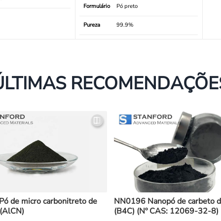
Formulário
Pó preto
Pureza
99.9%
ÚLTIMAS RECOMENDAÇÕE
ó de micro carbonitreto de
NN0196 Nanopó de carbeto d
 (AlCN)
(B4C) (Nº CAS: 12069-32-8)