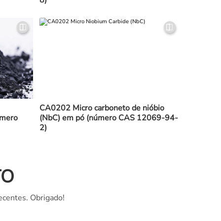
8)
CA0202 Micro carboneto de nióbio
úmero
(NbC) em pó (número CAS 12069-94-
2)
TO
ecentes. Obrigado!