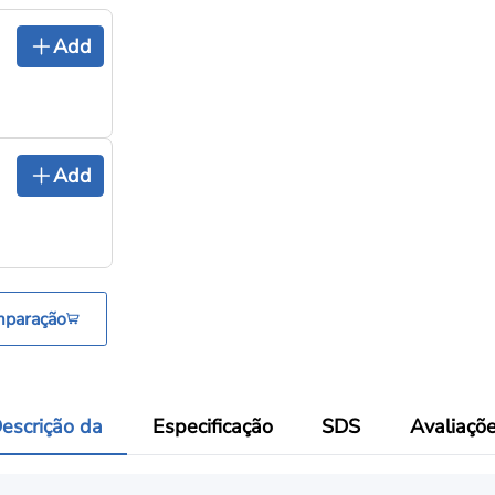
Add
Add
mparação
escrição da
Especificação
SDS
Avaliaçõ