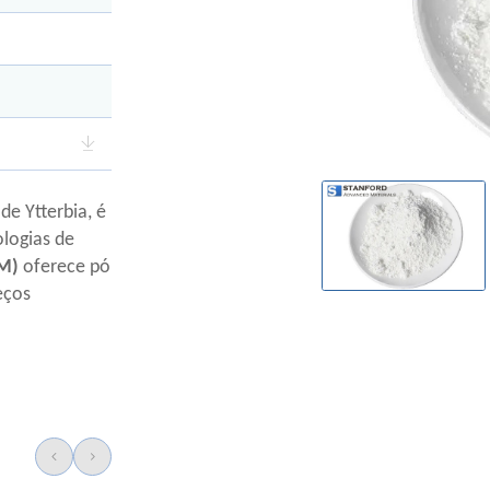
e Ytterbia, é
ologias de
AM)
oferece pó
eços
o