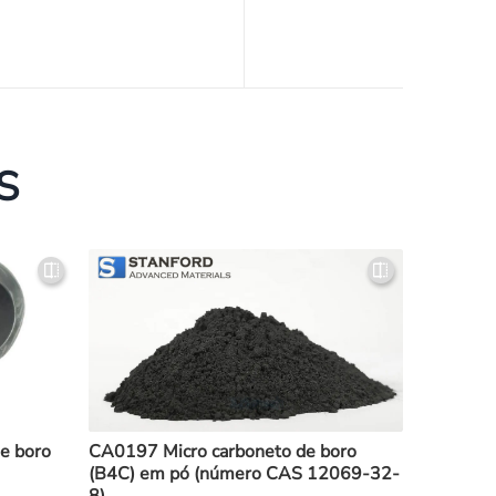
S
e boro
CA0197 Micro carboneto de boro
(B4C) em pó (número CAS 12069-32-