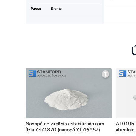
Pureza
Branco
Nanopó de zircônia estabilizada com
AL0195 P
ítria YSZ1870 (nanopó YTZP/YSZ)
alumínio