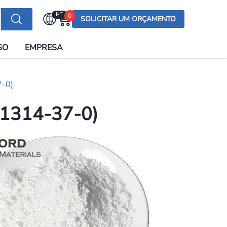
PT
0
SOLICITAR UM ORÇAMENTO
Selecionar a língua
SO
EMPRESA
English (US)
English (UK)
7-0)
Española
Deutsch
 1314-37-0)
Français
Italiano
日本語
Русский
한국어
Português
العربية