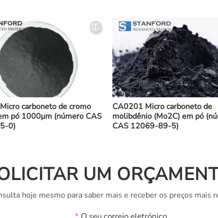
icro carboneto de cromo
CA0201 Micro carboneto de
 em pó 1000μm (número CAS
molibdênio (Mo2C) em pó (n
5-0)
CAS 12069-89-5)
OLICITAR UM ORÇAMEN
sulta hoje mesmo para saber mais e receber os preços mais r
*
O seu correio eletrónico