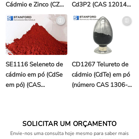
Cádmio e Zinco (CZT)
Cd3P2 (CAS 12014-
CY5391
28-7)
SE1116 Seleneto de
CD1267 Telureto de
cádmio em pó (CdSe
cádmio (CdTe) em pó
em pó) (CAS
(número CAS 1306-
No.1306-24-7)
25-8)
SOLICITAR UM ORÇAMENTO
Envie-nos uma consulta hoje mesmo para saber mais