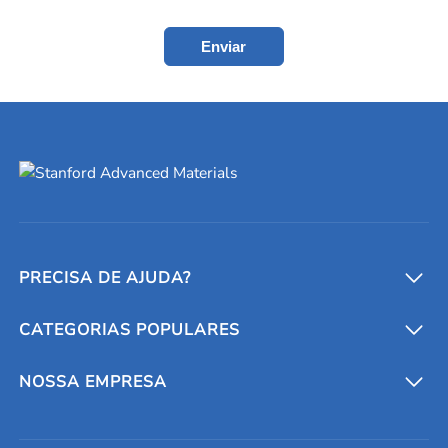
Enviar
PRECISA DE AJUDA?
CATEGORIAS POPULARES
Conversores e calculadoras
Entre em contato conosco
Metais refratários
NOSSA EMPRESA
Solicite um orçamento
Materiais cerâmicos
Sobre nós