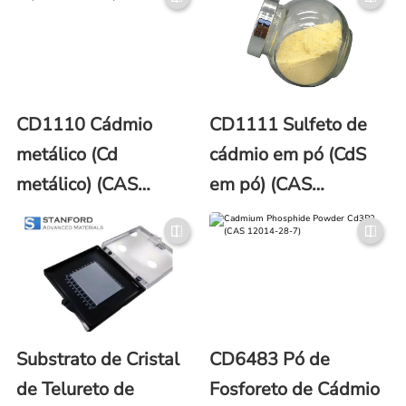
CD1110 Cádmio
CD1111 Sulfeto de
metálico (Cd
cádmio em pó (CdS
metálico) (CAS
em pó) (CAS
No.7440-43-9)
No.1306-23-6)
Substrato de Cristal
CD6483 Pó de
de Telureto de
Fosforeto de Cádmio