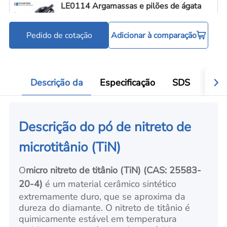
LE0114 Argamassas e pilões de ágata
Pedido de cotação
Adicionar à comparação
Ferramentas para processamento de pó
Add
Descrição da
Especificação
SDS
Aval
Descrição do pó de nitreto de
microtitânio (TiN)
O
micro nitreto de titânio (TiN)
(CAS: 25583-
20-4)
é um material cerâmico sintético
extremamente duro, que se aproxima da
dureza do diamante. O nitreto de titânio é
quimicamente estável em temperatura