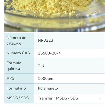
Número de
NR0223
catálogo.
Número CAS
25583-20-4
Fórmula
TiN
química
APS
1000μm
Formulário
Pó amarelo
MSDS / SDS
Transferir MSDS / SDS