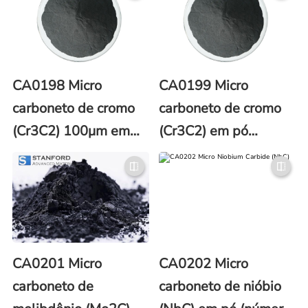
CA0198 Micro
CA0199 Micro
carboneto de cromo
carboneto de cromo
(Cr3C2) 100μm em
(Cr3C2) em pó
pó (CAS No. 12012-
1000μm (número
35-0)
CAS 12012-35-0)
CA0201 Micro
CA0202 Micro
carboneto de
carboneto de nióbio