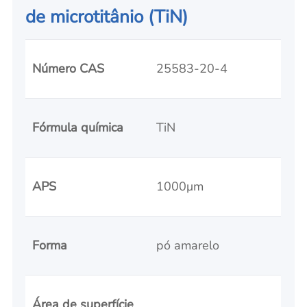
de microtitânio (TiN)
Número CAS
25583-20-4
Fórmula química
TiN
APS
1000μm
Forma
pó amarelo
Área de superfície