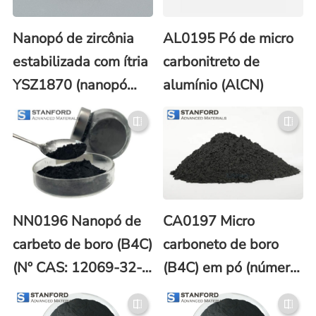
Nanopó de zircônia
AL0195 Pó de micro
estabilizada com ítria
carbonitreto de
YSZ1870 (nanopó
alumínio (AlCN)
YTZP/YSZ)
NN0196 Nanopó de
CA0197 Micro
carbeto de boro (B4C)
carboneto de boro
(Nº CAS: 12069-32-
(B4C) em pó (número
8)
CAS 12069-32-8)