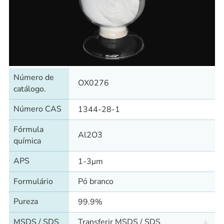
Número de
OX0276
catálogo.
Número CAS
1344-28-1
Fórmula
Al2O3
química
APS
1-3μm
Formulário
Pó branco
Pureza
99.9%
MSDS / SDS
Transferir MSDS / SDS