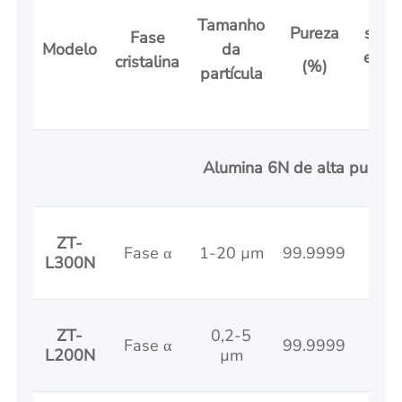
Áre
Tamanho
Pureza
super
Fase
Modelo
da
espec
cristalina
(%)
partícula
(m²
Alumina 6N de alta pureza
ZT-
Fase α
1-20 µm
99.9999
5-
L300N
ZT-
0,2-5
Fase α
99.9999
5-
L200N
µm