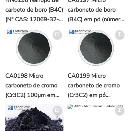
NN0196 Nanopó de
CA0197 Micro
carbeto de boro (B4C)
carboneto de boro
(Nº CAS: 12069-32-
(B4C) em pó (número
8)
CAS 12069-32-8)
CA0198 Micro
CA0199 Micro
carboneto de cromo
carboneto de cromo
(Cr3C2) 100μm em
(Cr3C2) em pó
pó (CAS No. 12012-
1000μm (número
35-0)
CAS 12012-35-0)