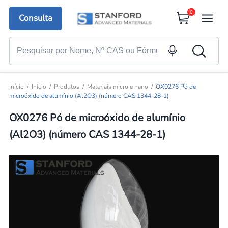
0
Consulta
Início
Início
Produtos
Materiais micro e nano
OX0276 Pó de
microóxido de alumínio (Al2O3) (número CAS 1344-28-1)
OX0276 Pó de microóxido de alumínio
(Al2O3) (número CAS 1344-28-1)