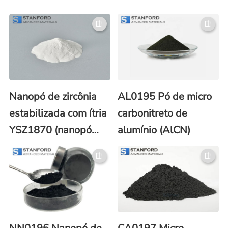
Nanopó de zircônia
AL0195 Pó de micro
estabilizada com ítria
carbonitreto de
YSZ1870 (nanopó
alumínio (AlCN)
YTZP/YSZ)