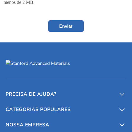
menos de 2 MB.
Enviar
PRECISA DE AJUDA?
CATEGORIAS POPULARES
Conversores e calculadoras
Entre em contato conosco
Metais refratários
NOSSA EMPRESA