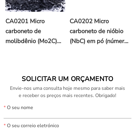
CA0201 Micro
CA0202 Micro
carboneto de
carboneto de nióbio
molibdênio (Mo2C)
(NbC) em pó (número
em pó (número CAS
CAS 12069-94-2)
12069-89-5)
SOLICITAR UM ORÇAMENTO
Envie-nos uma consulta hoje mesmo para saber mais
e receber os preços mais recentes. Obrigado!
*
O seu nome
*
O seu correio eletrónico