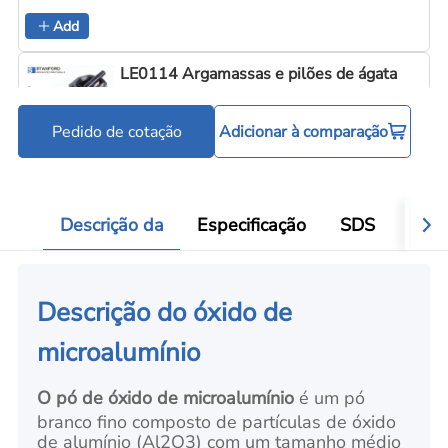
Add
LE0114 Argamassas e pilões de ágata
Pedido de cotação
Adicionar à comparação
Ferramentas para processamento de pó
Add
Descrição da
Especificação
SDS
Aval
Descrição do óxido de
microalumínio
O pó de óxido de microalumínio
é um pó
branco fino composto de partículas de óxido
de alumínio (Al2O3) com um tamanho médio