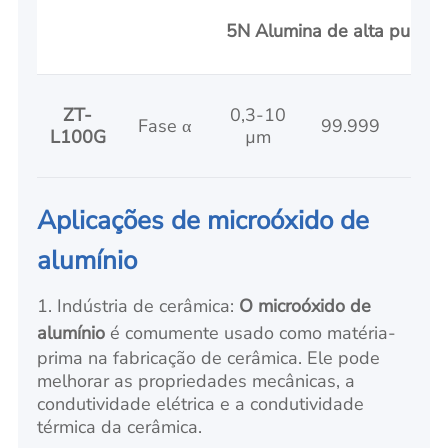
5N Alumina de alta pureza
ZT-
0,3-10
Fase α
99.999
5-
L100G
µm
Aplicações de microóxido de
alumínio
1. Indústria de cerâmica:
O microóxido de
alumínio
é comumente usado como matéria-
prima na fabricação de cerâmica. Ele pode
melhorar as propriedades mecânicas, a
condutividade elétrica e a condutividade
térmica da cerâmica.