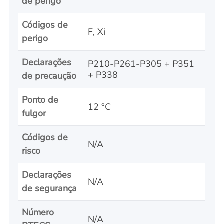
de perigo
Códigos de
F, Xi
perigo
Declarações
P210-P261-P305 + P351
+ P338
de precaução
Ponto de
12 °C
fulgor
Códigos de
N/A
risco
Declarações
N/A
de segurança
Número
N/A