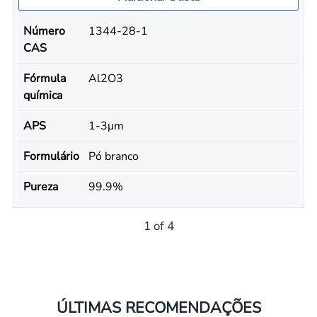
Número
1344-28-1
CAS
Fórmula
Al2O3
química
APS
1-3μm
Formulário
Pó branco
Pureza
99.9%
1 of 4
ÚLTIMAS RECOMENDAÇÕES