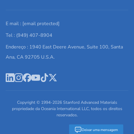
Solicite um orçamento
Materiais cerâmicos
Sobre nós
E mail :
[email protected]
Lista de consultas
Elementos de terras raras
Promoções atuais
Tel : (949) 407-8904
Termos e Condições
Alvos de pulverização catódica
Notícias e blogs
Endereço : 1940 East Deere Avenue, Suite 100, Santa
Política de Privacidade
Ácido hialurônico
Estudos de caso
Ana, CA 92705 U.S.A.
Novos produtos
Ímãs de neodímio
Perfil da Empresa
Pó de ligas de alta entropia
Fichas de Dados de Segurança
Escreva para nós
Copyright © 1994-
2026
Stanford Advanced Materials
propriedade da Oceania International LLC, todos os direitos
reservados.
Deixar uma mensagem