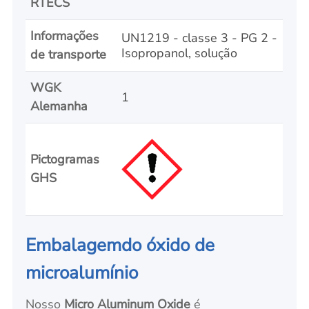
RTECS
Informações
UN1219 - classe 3 - PG 2 -
Isopropanol, solução
de transporte
WGK
1
Alemanha
Pictogramas
GHS
Embalagem
do óxido de
microalumínio
Nosso
Micro Aluminum Oxide
é