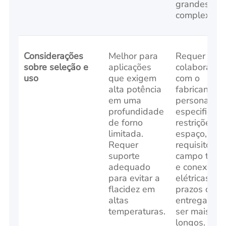
grandes ou
complexas.
Considerações
Melhor para
Requer estre
sobre seleção e
aplicações
colaboração
uso
que exigem
com o
alta potência
fabricante p
em uma
personalizaç
profundidade
especifican
de forno
restrições d
limitada.
espaço,
Requer
requisitos d
suporte
campo térmi
adequado
e conexões
para evitar a
elétricas. Os
flacidez em
prazos de
altas
entrega po
temperaturas.
ser mais
longos.