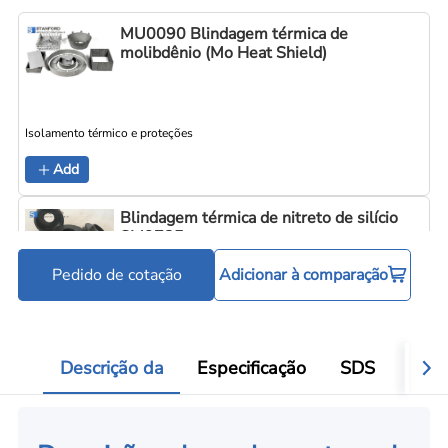
MU0090 Blindagem térmica de
molibdênio (Mo Heat Shield)
Isolamento térmico e proteções
Add
Blindagem térmica de nitreto de silício
SM9735
Pedido de cotação
Adicionar à comparação
Isolamento térmico e proteções
Add
Descrição da
Especificação
SDS
Aval