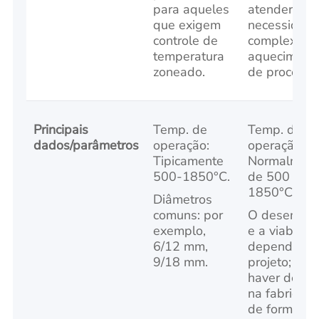
para aqueles
atender a
que exigem
necessidad
controle de
complexas 
temperatura
aqueciment
zoneado.
de processo
Principais
Temp. de
Temp. de
dados/parâmetros
operação:
operação:
Tipicamente
Normalment
500-1850°C.
de 500 a
1850°C.
Diâmetros
comuns: por
O desempe
exemplo,
e a viabilid
6/12 mm,
dependem 
9/18 mm.
projeto; pod
haver desaf
na fabricaçã
de formas