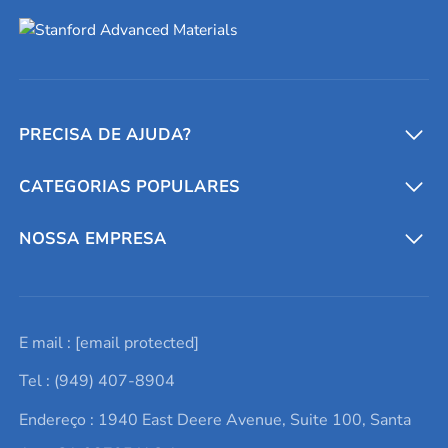
PRECISA DE AJUDA?
CATEGORIAS POPULARES
Conversores e calculadoras
Entre em contato conosco
Metais refratários
NOSSA EMPRESA
Solicite um orçamento
Materiais cerâmicos
Sobre nós
E mail :
[email protected]
Lista de consultas
Elementos de terras raras
Promoções atuais
Tel : (949) 407-8904
Termos e Condições
Alvos de pulverização catódica
Notícias e blogs
Endereço : 1940 East Deere Avenue, Suite 100, Santa
Política de Privacidade
Ácido hialurônico
Estudos de caso