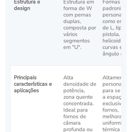
Estrutura e
Estrutura em
Formas não
design
forma de W
padronizad
com pernas
personaliza
duplas,
como em fo
composta por
de L, tipo
vários
pistola,
segmentos
helicoidal,
em "U".
curvas em
ângulo reto.
Principais
Alta
Altamente
características e
densidade de
personaliza
aplicações
potência,
para se ajus
zona quente
a espaços
concentrada.
exclusivos 
Ideal para
fornos,
fornos de
melhorar a
câmara
uniformidad
profunda ou
térmica ou