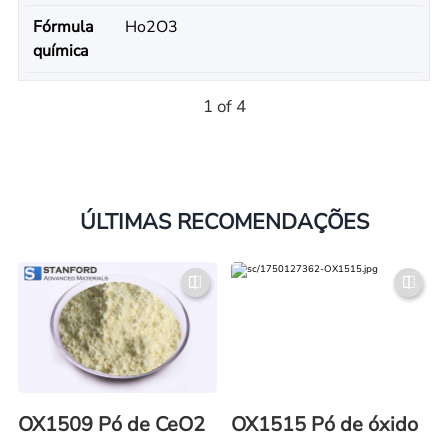
Fórmula
Ho2O3
química
1 of 4
ÚLTIMAS RECOMENDAÇÕES
OX1509 Pó de CeO2
OX1515 Pó de óxido