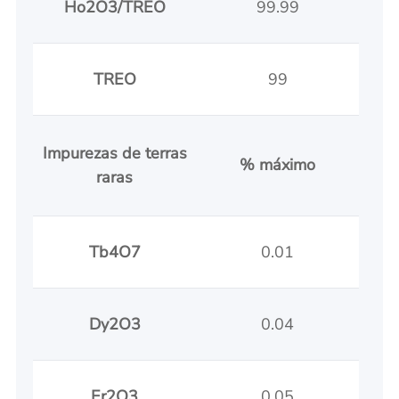
Ho2O3/TREO
99.99
TREO
99
Impurezas de terras
% máximo
raras
Tb4O7
0.01
Dy2O3
0.04
Er2O3
0.05