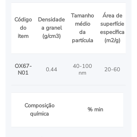
Tamanho
Área de
Código
Densidade
médio
superfície
do
a granel
da
específica
item
(g/cm3)
partícula
(m2/g)
OX67-
40-100
0.44
20-60
N01
nm
Composição
% min
química