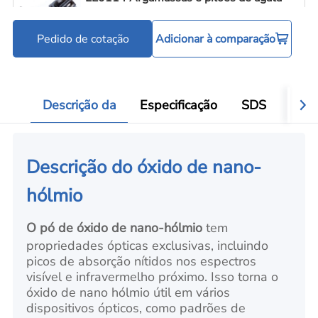
Pedido de cotação
Adicionar à comparação
Ferramentas para processamento de pó
Add
Descrição da
Especificação
SDS
Aval
Descrição do óxido de nano-
hólmio
O pó de óxido de nano-hólmio
tem
propriedades ópticas exclusivas, incluindo
picos de absorção nítidos nos espectros
visível e infravermelho próximo. Isso torna o
óxido de nano hólmio útil em vários
dispositivos ópticos, como padrões de