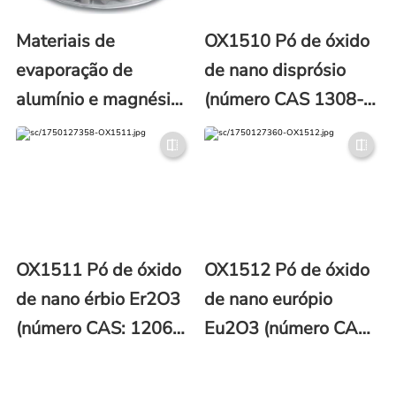
Materiais de
OX1510 Pó de óxido
evaporação de
de nano disprósio
alumínio e magnésio
(número CAS 1308-
(Al/Mg)
87-8)
OX1511 Pó de óxido
OX1512 Pó de óxido
de nano érbio Er2O3
de nano európio
(número CAS: 12061-
Eu2O3 (número CAS:
16-4)
1308-96-9)