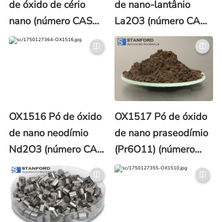
de óxido de cério
de nano-lantânio
nano (número CAS
La2O3 (número CAS:
1306-38-3)
1312-81-8)
OX1516 Pó de óxido
OX1517 Pó de óxido
de nano neodímio
de nano praseodímio
Nd2O3 (número CAS:
(Pr6O11) (número
1313-97-9)
CAS 12037-29-5)