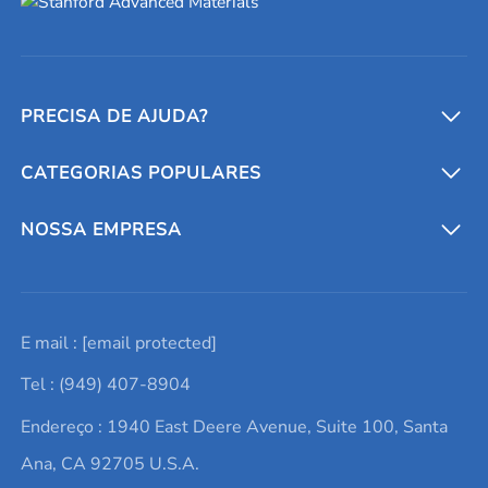
PRECISA DE AJUDA?
CATEGORIAS POPULARES
Conversores e calculadoras
Entre em contato conosco
Metais refratários
NOSSA EMPRESA
Solicite um orçamento
Materiais cerâmicos
Sobre nós
E mail :
[email protected]
Lista de consultas
Elementos de terras raras
Promoções atuais
Tel : (949) 407-8904
Termos e Condições
Alvos de pulverização catódica
Notícias e blogs
Endereço : 1940 East Deere Avenue, Suite 100, Santa
Política de Privacidade
Ácido hialurônico
Estudos de caso
Ana, CA 92705 U.S.A.