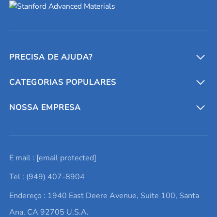
PRECISA DE AJUDA?
CATEGORIAS POPULARES
Conversores e calculadoras
Entre em contato conosco
Metais refratários
NOSSA EMPRESA
Solicite um orçamento
Materiais cerâmicos
Sobre nós
E mail :
[email protected]
Lista de consultas
Elementos de terras raras
Promoções atuais
Tel : (949) 407-8904
Termos e Condições
Alvos de pulverização catódica
Notícias e blogs
Endereço : 1940 East Deere Avenue, Suite 100, Santa
Política de Privacidade
Ácido hialurônico
Estudos de caso
Ana, CA 92705 U.S.A.