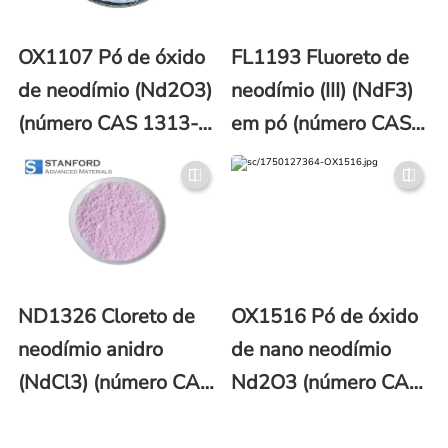
OX1107 Pó de óxido
FL1193 Fluoreto de
de neodímio (Nd2O3)
neodímio (III) (NdF3)
(número CAS 1313-
em pó (número CAS
97-9)
13709-42-7)
ND1326 Cloreto de
OX1516 Pó de óxido
neodímio anidro
de nano neodímio
(NdCl3) (número CAS
Nd2O3 (número CAS:
10024-93-8)
1313-97-9)