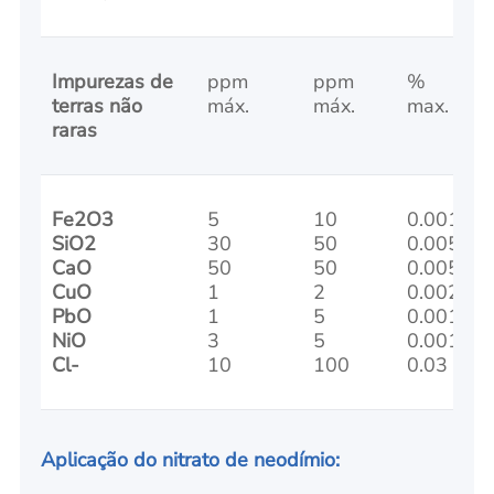
Impurezas de
ppm
ppm
%
terras não
máx.
máx.
max.
raras
Fe2O3
5
10
0.001
SiO2
30
50
0.005
CaO
50
50
0.005
CuO
1
2
0.002
PbO
1
5
0.001
NiO
3
5
0.001
Cl-
10
100
0.03
Aplicação do nitrato de neodímio: