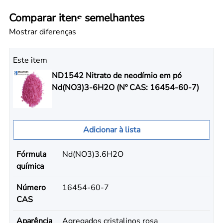
Comparar itens semelhantes
Mostrar diferenças
Este item
ND1542 Nitrato de neodímio em pó
Nd(NO3)3-6H2O (Nº CAS: 16454-60-7)
Adicionar à lista
Fórmula
Nd(NO3)3.6H2O
química
Número
16454-60-7
CAS
Aparência
Agregados cristalinos rosa