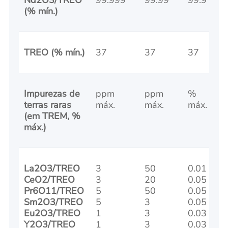
Nd2O3/TREO
99.999
99.99
99.9
(% mín.)
TREO (% mín.)
37
37
37
Impurezas de
ppm
ppm
%
terras raras
máx.
máx.
máx.
(em TREM, %
máx.)
La2O3/TREO
3
50
0.01
CeO2/TREO
3
20
0.05
Pr6O11/TREO
5
50
0.05
Sm2O3/TREO
5
3
0.05
Eu2O3/TREO
1
3
0.03
Y2O3/TREO
1
3
0.03