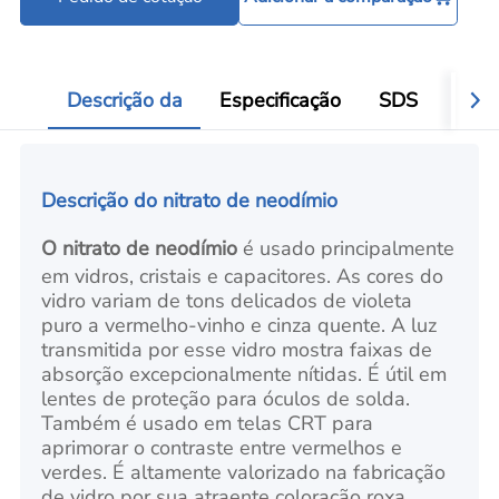
Ferramentas para processamento de pó
Add
Descrição da
Especificação
SDS
Aval
Descrição do nitrato de neodímio
O nitrato de neodímio
é usado principalmente
em vidros, cristais e capacitores. As cores do
vidro variam de tons delicados de violeta
puro a vermelho-vinho e cinza quente. A luz
transmitida por esse vidro mostra faixas de
absorção excepcionalmente nítidas. É útil em
lentes de proteção para óculos de solda.
Também é usado em telas CRT para
aprimorar o contraste entre vermelhos e
verdes. É altamente valorizado na fabricação
de vidro por sua atraente coloração roxa.