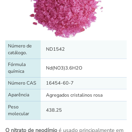
Número de
ND1542
catálogo.
Fórmula
Nd(NO3)3.6H2O
química
Número CAS
16454-60-7
Aparência
Agregados cristalinos rosa
Peso
438.25
molecular
O nitrato de neodímio
é usado principalmente em