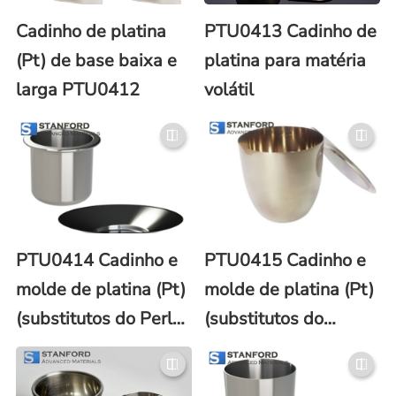
Cadinho de platina
PTU0413 Cadinho de
(Pt) de base baixa e
platina para matéria
larga PTU0412
volátil
PTU0414 Cadinho e
PTU0415 Cadinho e
molde de platina (Pt)
molde de platina (Pt)
(substitutos do Perl-
(substitutos do
X®)
Vulcan)