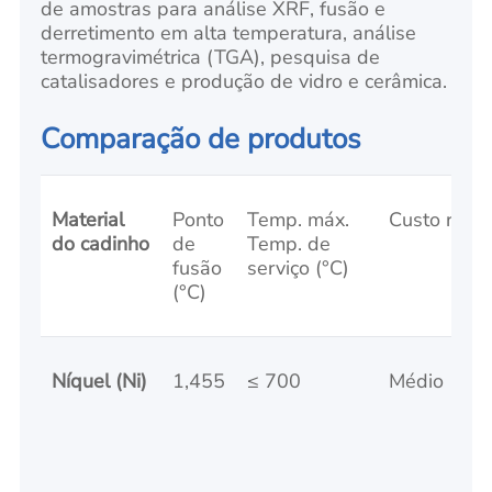
de amostras para análise XRF, fusão e
derretimento em alta temperatura, análise
termogravimétrica (TGA), pesquisa de
catalisadores e produção de vidro e cerâmica.
Comparação de produtos
Material
Ponto
Temp. máx.
Custo relat
do cadinho
de
Temp. de
fusão
serviço (°C)
(°C)
Níquel (Ni)
1,455
≤ 700
Médio