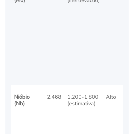
(Mo)
(inerte/vácuo)
Nióbio
2,468
1.200-1.800
Alto
(Nb)
(estimativa)