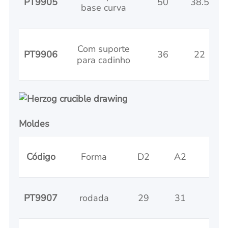
PT9905
50
38.5
base curva
Com suporte
PT9906
36
22
para cadinho
Moldes
Código
Forma
D2
A2
A1
PT9907
rodada
29
31
44