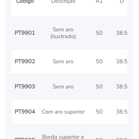
Código
Descrição
A1
D
Sem aro
PT9901
50
38.5
(ilustrado)
PT9902
Sem aro
50
38.5
PT9903
Sem aro
50
38.5
PT9904
Com aro superior
50
38.5
Borda superior e