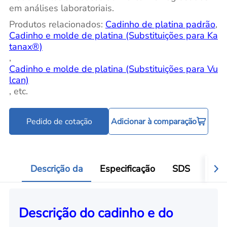
em análises laboratoriais.
Produtos relacionados:
Cadinho de platina padrão
,
Cadinho e molde de platina (Substituições para Ka
tanax®)
,
Cadinho e molde de platina (Substituições para Vu
lcan)
, etc.
Pedido de cotação
Adicionar à comparação
Descrição da
Especificação
SDS
Víde
Descrição do cadinho e do