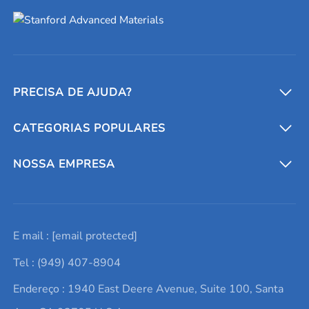
PRECISA DE AJUDA?
CATEGORIAS POPULARES
Conversores e calculadoras
Entre em contato conosco
Metais refratários
NOSSA EMPRESA
Solicite um orçamento
Materiais cerâmicos
Sobre nós
E mail :
[email protected]
Lista de consultas
Elementos de terras raras
Promoções atuais
Tel : (949) 407-8904
Termos e Condições
Alvos de pulverização catódica
Notícias e blogs
Endereço : 1940 East Deere Avenue, Suite 100, Santa
Política de Privacidade
Ácido hialurônico
Estudos de caso