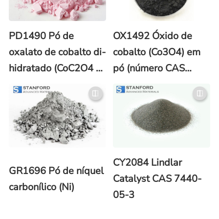
PD1490 Pó de
OX1492 Óxido de
oxalato de cobalto di-
cobalto (Co3O4) em
hidratado (CoC2O4 -
pó (número CAS
2H2O) (número CAS
1308-06-1)
5965-38-8)
CY2084 Lindlar
GR1696 Pó de níquel
Catalyst CAS 7440-
carbonílico (Ni)
05-3