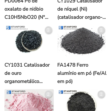
PD0064 Pó de
CY1029 Catalisador
oxalato de nióbio
de níquel (Ni)
C10H5NbO20 (Nº
(catalisador organo-
CAS: 21348-59-4)
metálico)
CY1031 Catalisador
FA1478 Ferro
de ouro
alumínio em pó (Fe/Al
organometálico
em pó)
(catalisador Au)