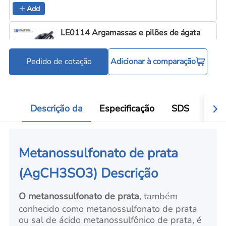
Add
LE0114 Argamassas e pilões de ágata
Pedido de cotação
Adicionar à comparação
Ferramentas para processamento de pó
Add
Descrição da
Especificação
SDS
Aval
Metanossulfonato de prata
(AgCH3SO3) Descrição
O metanossulfonato de prata
, também
conhecido como metanossulfonato de prata
ou sal de ácido metanossulfônico de prata, é