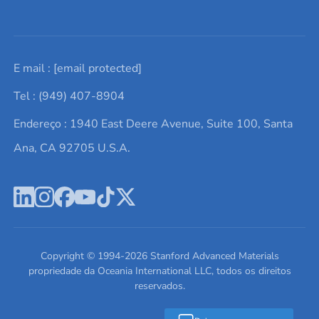
Solicite um orçamento
Materiais cerâmicos
Sobre nós
E mail :
[email protected]
Lista de consultas
Elementos de terras raras
Promoções atuais
Tel : (949) 407-8904
Termos e Condições
Alvos de pulverização catódica
Notícias e blogs
Endereço : 1940 East Deere Avenue, Suite 100, Santa
Política de Privacidade
Ácido hialurônico
Estudos de caso
Ana, CA 92705 U.S.A.
Novos produtos
Ímãs de neodímio
Perfil da Empresa
Pó de ligas de alta entropia
Fichas de Dados de Segurança
Escreva para nós
Copyright © 1994-
2026
Stanford Advanced Materials
propriedade da Oceania International LLC, todos os direitos
reservados.