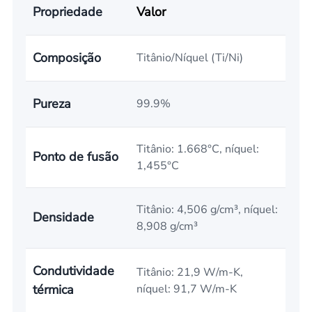
Propriedade
Valor
Composição
Titânio/Níquel (Ti/Ni)
Pureza
99.9%
Titânio: 1.668°C, níquel:
Ponto de fusão
1,455°C
Titânio: 4,506 g/cm³, níquel:
Densidade
8,908 g/cm³
Condutividade
Titânio: 21,9 W/m-K,
térmica
níquel: 91,7 W/m-K