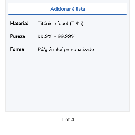
Adicionar à lista
Material
Titânio-níquel (Ti/Ni)
Pureza
99.9% ~ 99.99%
Forma
Pó/grânulo/ personalizado
1 of 4