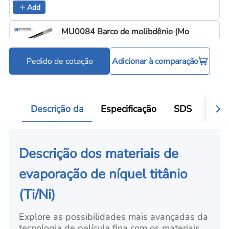
Add
MU0084 Barco de molibdênio (Mo
Boat)
Pedido de cotação
Adicionar à comparação
Cadinhos e barquinhas de evaporação
C
Add
Descrição da
Especificação
SDS
Aval
Descrição dos materiais de
evaporação de níquel titânio
(Ti/Ni)
Explore as possibilidades mais avançadas da
tecnologia de película fina com os materiais