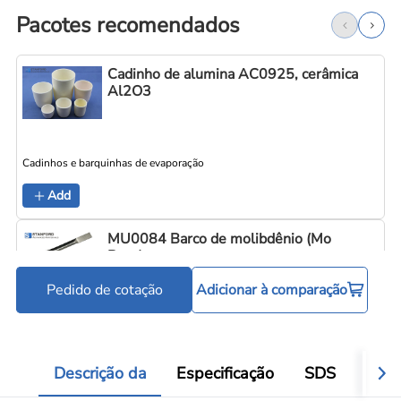
Pacotes recomendados
Cadinho de alumina AC0925, cerâmica
Al2O3
Cadinhos e barquinhas de evaporação
C
Add
MU0084 Barco de molibdênio (Mo
Boat)
Pedido de cotação
Adicionar à comparação
Cadinhos e barquinhas de evaporação
C
Add
Descrição da
Especificação
SDS
Aval