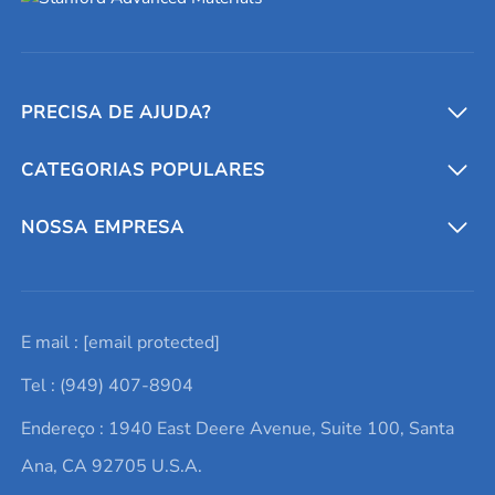
PRECISA DE AJUDA?
CATEGORIAS POPULARES
Conversores e calculadoras
Entre em contato conosco
Metais refratários
NOSSA EMPRESA
Solicite um orçamento
Materiais cerâmicos
Sobre nós
E mail :
[email protected]
Lista de consultas
Elementos de terras raras
Promoções atuais
Tel : (949) 407-8904
Termos e Condições
Alvos de pulverização catódica
Notícias e blogs
Endereço : 1940 East Deere Avenue, Suite 100, Santa
Política de Privacidade
Ácido hialurônico
Estudos de caso
Ana, CA 92705 U.S.A.