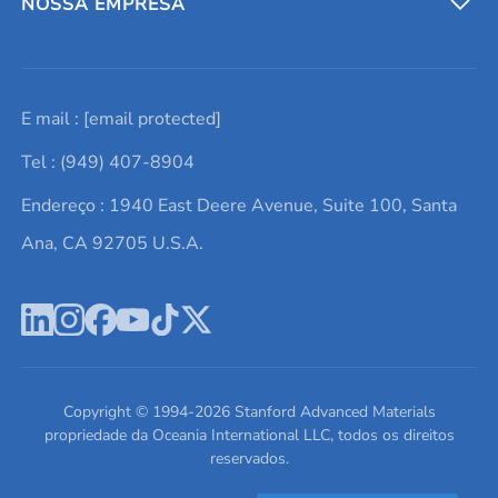
Entre em contato conosco
Metais refratários
NOSSA EMPRESA
Solicite um orçamento
Materiais cerâmicos
Sobre nós
E mail :
[email protected]
Lista de consultas
Elementos de terras raras
Promoções atuais
Tel : (949) 407-8904
Termos e Condições
Alvos de pulverização catódica
Notícias e blogs
Endereço : 1940 East Deere Avenue, Suite 100, Santa
Política de Privacidade
Ácido hialurônico
Estudos de caso
Ana, CA 92705 U.S.A.
Novos produtos
Ímãs de neodímio
Perfil da Empresa
Pó de ligas de alta entropia
Fichas de Dados de Segurança
Escreva para nós
Copyright © 1994-
2026
Stanford Advanced Materials
propriedade da Oceania International LLC, todos os direitos
reservados.