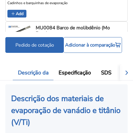
Cadinhos e barquinhas de evaporação
C
Add
MU0084 Barco de molibdênio (Mo
Boat)
Pedido de cotação
Adicionar à comparação
Cadinhos e barquinhas de evaporação
C
Add
Descrição da
Especificação
SDS
Aval
Descrição dos materiais de
evaporação de vanádio e titânio
(V/Ti)