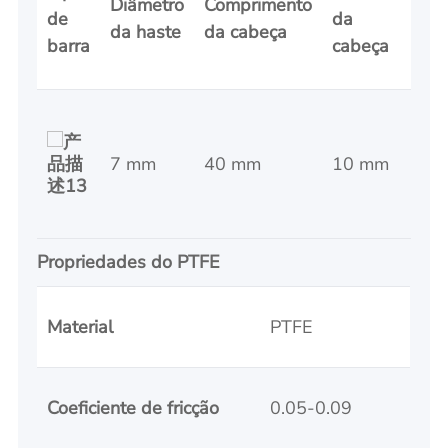
Diâmetro
Comprimento
Co
de
da
da haste
da cabeça
tot
barra
cabeça
15
7 mm
40 mm
10 mm
m
Propriedades do PTFE
Material
PTFE
Coeficiente de fricção
0.05-0.09