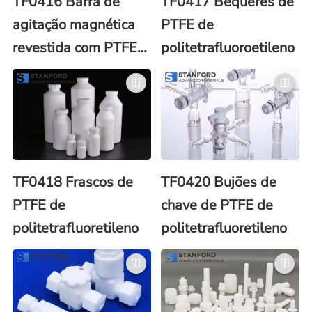
TF0416 Barra de
TF0417 Béqueres de
agitação magnética
PTFE de
revestida com PTFE
politetrafluoroetileno
de
politetrafluoroetileno
TF0418 Frascos de
TF0420 Bujões de
PTFE de
chave de PTFE de
politetrafluoretileno
politetrafluoretileno