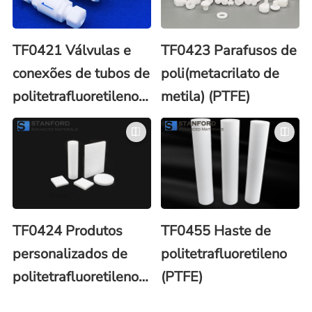
TF0421 Válvulas e
TF0423 Parafusos de
conexões de tubos de
poli(metacrilato de
politetrafluoretileno
metila) (PTFE)
(PTFE)
TF0424 Produtos
TF0455 Haste de
personalizados de
politetrafluoretileno
politetrafluoretileno
(PTFE)
(PTFE)