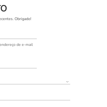
TO
Nederland
Polska
ecentes. Obrigado!
Sverige
भारत
 endereço de e-mail