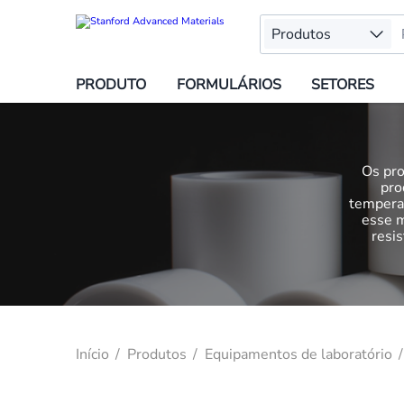
Produtos
PRODUTO
FORMULÁRIOS
SETORES
Os pro
pro
temperat
esse m
resi
Início
Produtos
Equipamentos de laboratório