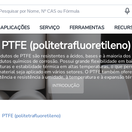
APLICAÇÕES
SERVIÇO
FERRAMENTAS
RECUR
PTFE (politetrafluoretileno)
dutos de PTFE são resistentes a ácidos, bases e à maioria dos
dutos químicos de corrosão. Possui grande flexibilidade em ba
uras e estabilidade térmica em altas temperaturas, o que pe
aterial seja aplicado em vários setores. O PTFE também ofere
stência e resistência à umidade, à temperatura e à expansão tér
INTRODUÇÃO
PTFE (politetrafluoretileno)