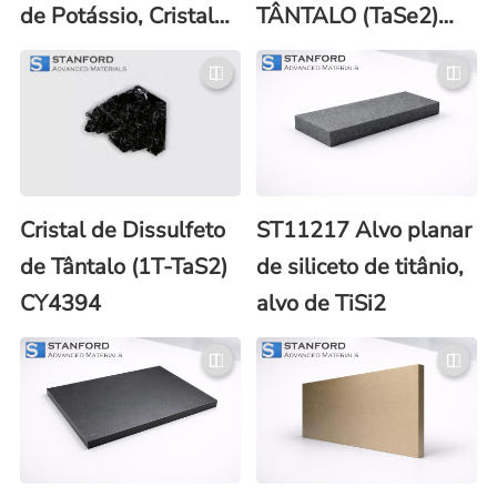
de Potássio, Cristal
TÂNTALO (TaSe2)
KTN
CY3823
Cristal de Dissulfeto
ST11217 Alvo planar
de Tântalo (1T-TaS2)
de siliceto de titânio,
CY4394
alvo de TiSi2