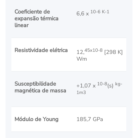
Coeficiente de
10-6
K-1
6,6 x
expansão térmica
linear
Resistividade elétrica
45x10-8
12,
[298 K]
Wm
Susceptibilidade
10-8
kg-
+1,07 x
(s)
magnética de massa
1m3
Módulo de Young
185,7 GPa