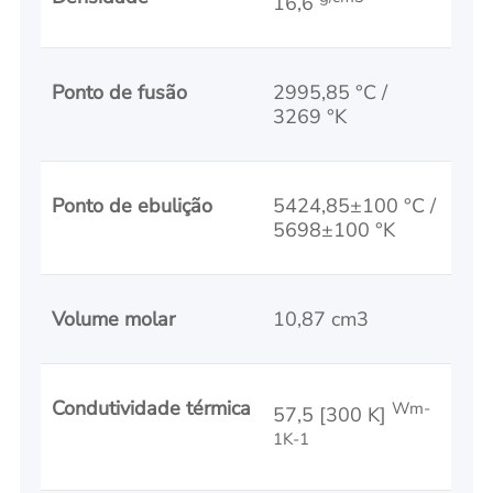
16,6
Ponto de fusão
2995,85 °C /
3269 °K
Ponto de ebulição
5424,85±100 °C /
5698±100 °K
Volume molar
10,87 cm3
Condutividade térmica
Wm-
57,5 [300 K]
1K-1