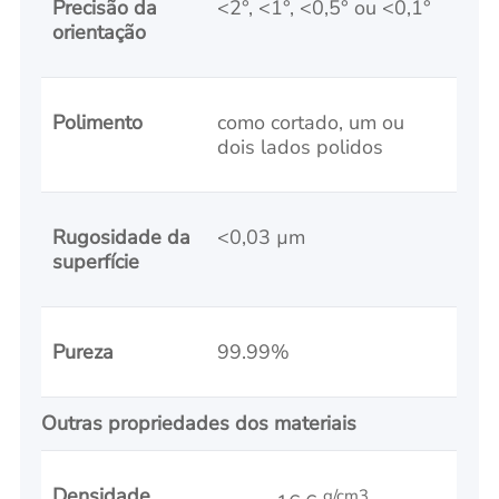
Precisão da
<2°, <1°, <0,5° ou <0,1°
orientação
Polimento
como cortado, um ou
dois lados polidos
Rugosidade da
<0,03 µm
superfície
Pureza
99.99%
Outras propriedades dos materiais
Densidade
g/cm3