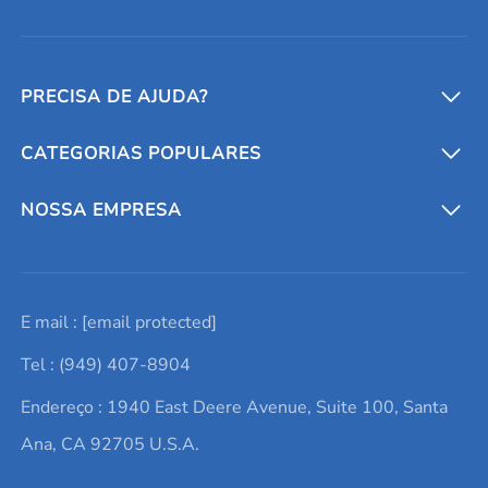
PRECISA DE AJUDA?
CATEGORIAS POPULARES
Conversores e calculadoras
Entre em contato conosco
Metais refratários
NOSSA EMPRESA
Solicite um orçamento
Materiais cerâmicos
Sobre nós
E mail :
[email protected]
Lista de consultas
Elementos de terras raras
Promoções atuais
Tel : (949) 407-8904
Termos e Condições
Alvos de pulverização catódica
Notícias e blogs
Endereço : 1940 East Deere Avenue, Suite 100, Santa
Política de Privacidade
Ácido hialurônico
Estudos de caso
Ana, CA 92705 U.S.A.