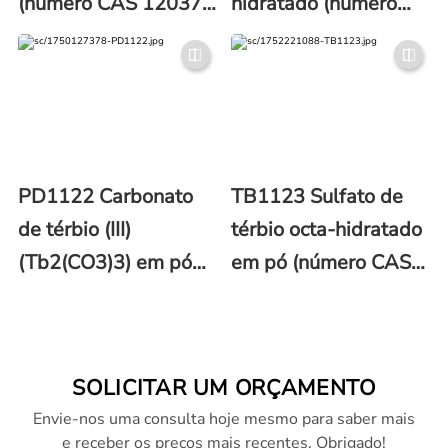
(número CAS 12037-
hidratado (número
01-3)
CAS 13798-24-8)
PD1122 Carbonato
TB1123 Sulfato de
de térbio (III)
térbio octa-hidratado
(Tb2(CO3)3) em pó
em pó (número CAS
(número CAS 6067-
13842-67-6)
34-1)
SOLICITAR UM ORÇAMENTO
Envie-nos uma consulta hoje mesmo para saber mais
e receber os preços mais recentes. Obrigado!