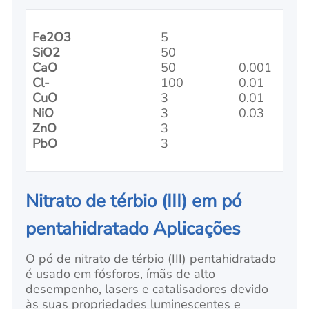
Fe2O3
5
SiO2
50
CaO
50
0.001
Cl-
100
0.01
CuO
3
0.01
NiO
3
0.03
ZnO
3
PbO
3
Nitrato de térbio (III) em pó
pentahidratado Aplicações
O pó de nitrato de térbio (III) pentahidratado
é usado em fósforos, ímãs de alto
desempenho, lasers e catalisadores devido
às suas propriedades luminescentes e