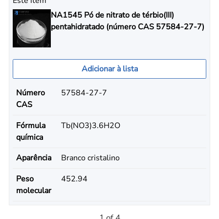
Este item
NA1545 Pó de nitrato de térbio(III)
pentahidratado (número CAS 57584-27-7)
Adicionar à lista
Número
57584-27-7
CAS
Fórmula
Tb(NO3)3.6H2O
química
Aparência
Branco cristalino
Peso
452.94
molecular
1 of 4