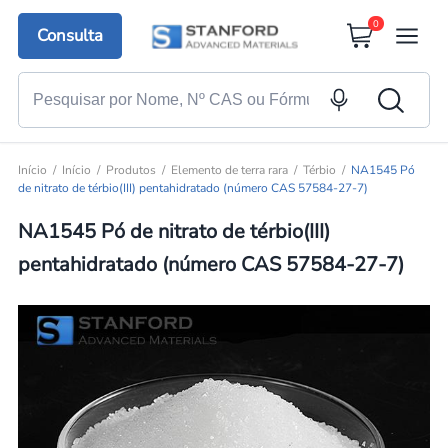
0
Consulta
Início
Início
Produtos
Elemento de terra rara
Térbio
NA1545 Pó
de nitrato de térbio(III) pentahidratado (número CAS 57584-27-7)
NA1545 Pó de nitrato de térbio(III)
pentahidratado (número CAS 57584-27-7)