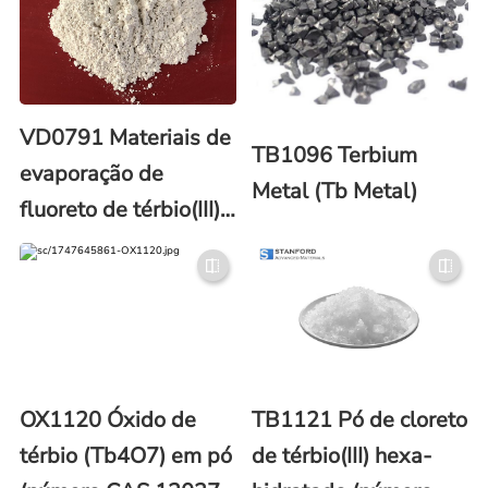
VD0791 Materiais de
TB1096 Terbium
evaporação de
Metal (Tb Metal)
fluoreto de térbio(III)
(TbF3)
OX1120 Óxido de
TB1121 Pó de cloreto
térbio (Tb4O7) em pó
de térbio(III) hexa-