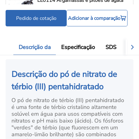
LE0114 Argamassas e pilões de ágata
Pedido de cotação
Adicionar à comparação
Ferramentas para processamento de pó
Add
Descrição da
Especificação
SDS
Aval
Descrição do pó de nitrato de
térbio (III) pentahidratado
O pó de nitrato de térbio (III) pentahidratado
é uma fonte de térbio cristalino altamente
solúvel em água para usos compatíveis com
nitratos e pH mais baixo (ácido). Os fósforos
"verdes" de térbio (que fluorescem em um
amarelo-limão brilhante) são combinados