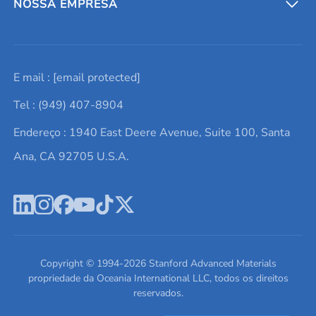
Entre em contato conosco
Metais refratários
NOSSA EMPRESA
Solicite um orçamento
Materiais cerâmicos
Sobre nós
E mail :
[email protected]
Lista de consultas
Elementos de terras raras
Promoções atuais
Tel : (949) 407-8904
Termos e Condições
Alvos de pulverização catódica
Notícias e blogs
Endereço : 1940 East Deere Avenue, Suite 100, Santa
Política de Privacidade
Ácido hialurônico
Estudos de caso
Ana, CA 92705 U.S.A.
Novos produtos
Ímãs de neodímio
Perfil da Empresa
Pó de ligas de alta entropia
Fichas de Dados de Segurança
Escreva para nós
Copyright © 1994-
2026
Stanford Advanced Materials
propriedade da Oceania International LLC, todos os direitos
reservados.