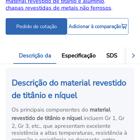
material revestido de titânio e alumínio
,
chapas revestidas de metais não ferrosos
.
Pedido de cotação
Adicionar à comparação
Descrição da
Especificação
SDS
Aval
Descrição do material revestido
de titânio e níquel
Os principais componentes do
material
revestido de titânio e níquel
incluem Gr 1, Gr
2, Gr 3, etc., que apresentam excelente
resistência a altas temperaturas, resistência à
corrosão e resistência ao desgaste, entre