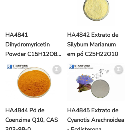
HA4841
HA4842 Extrato de
Dihydromyricetin
Silybum Marianum
Powder C15H12O8
em pó C25H22O10
(número CAS 27200-
12-0)
HA4844 Pó de
HA4845 Extrato de
Coenzima Q10, CAS
Cyanotis Arachnoidea
303-98-0
- Ecdisterona