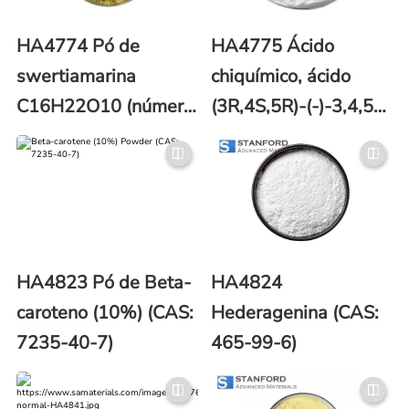
HA4774 Pó de
HA4775 Ácido
swertiamarina
chiquímico, ácido
C16H22O10 (número
(3R,4S,5R)-(-)-3,4,5-
CAS 17388-39-5)
trihidroxi-1-
ciclohexenocarboxílico
em pó (número CAS
138-59-0)
HA4823 Pó de Beta-
HA4824
caroteno (10%) (CAS:
Hederagenina (CAS:
7235-40-7)
465-99-6)