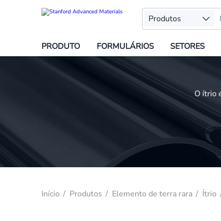
Produtos
PRODUTO
FORMULÁRIOS
SETORES
O ítrio
Início
Produtos
Elemento de terra rara
Ítrio