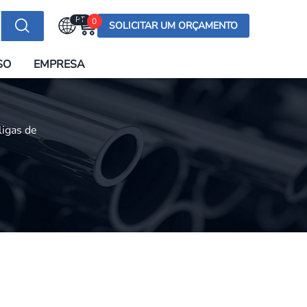
PT
0
SOLICITAR UM ORÇAMENTO
Selecionar a língua
SO
EMPRESA
English (US)
English (UK)
Española
ligas de
Deutsch
Français
Italiano
日本語
Русский
한국어
Português
العربية