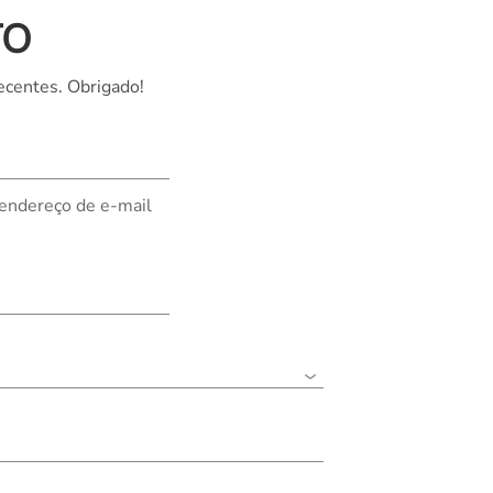
TO
Nederland
Polska
ecentes. Obrigado!
Sverige
भारत
 endereço de e-mail