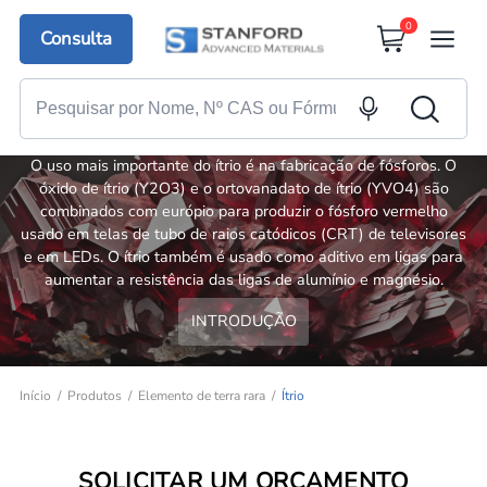
0
Consulta
Ítrio
O uso mais importante do ítrio é na fabricação de fósforos. O
óxido de ítrio (Y2O3) e o ortovanadato de ítrio (YVO4) são
combinados com európio para produzir o fósforo vermelho
usado em telas de tubo de raios catódicos (CRT) de televisores
e em LEDs. O ítrio também é usado como aditivo em ligas para
aumentar a resistência das ligas de alumínio e magnésio.
INTRODUÇÃO
Início
Produtos
Elemento de terra rara
Ítrio
SOLICITAR UM ORÇAMENTO