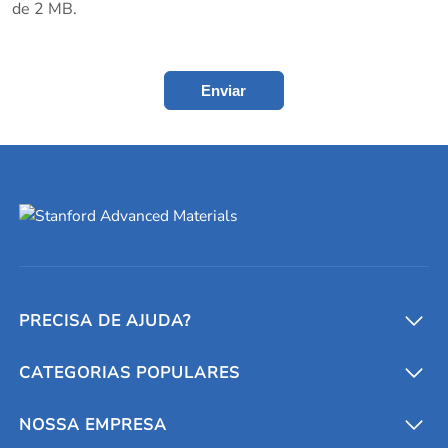
de 2 MB.
Enviar
PRECISA DE AJUDA?
CATEGORIAS POPULARES
Conversores e calculadoras
Entre em contato conosco
Metais refratários
NOSSA EMPRESA