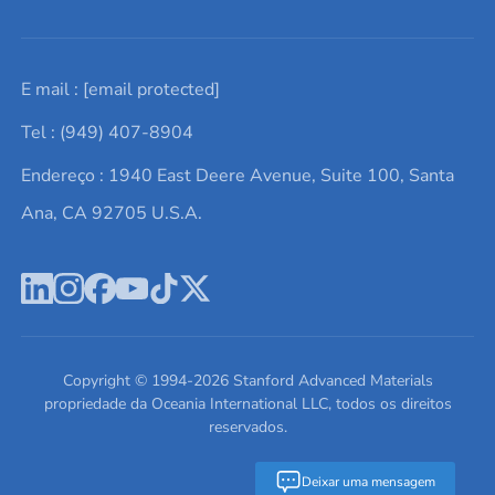
Solicite um orçamento
Materiais cerâmicos
Sobre nós
E mail :
[email protected]
Lista de consultas
Elementos de terras raras
Promoções atuais
Tel : (949) 407-8904
Termos e Condições
Alvos de pulverização catódica
Notícias e blogs
Endereço : 1940 East Deere Avenue, Suite 100, Santa
Política de Privacidade
Ácido hialurônico
Estudos de caso
Ana, CA 92705 U.S.A.
Novos produtos
Ímãs de neodímio
Perfil da Empresa
Pó de ligas de alta entropia
Fichas de Dados de Segurança
Escreva para nós
Copyright © 1994-
2026
Stanford Advanced Materials
propriedade da Oceania International LLC, todos os direitos
reservados.
Deixar uma mensagem