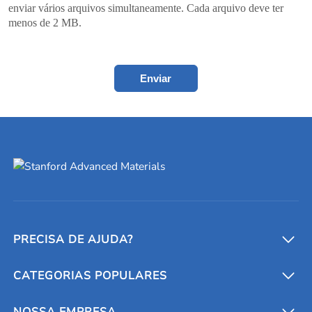
enviar vários arquivos simultaneamente. Cada arquivo deve ter
menos de 2 MB.
Enviar
PRECISA DE AJUDA?
CATEGORIAS POPULARES
Conversores e calculadoras
Entre em contato conosco
Metais refratários
NOSSA EMPRESA