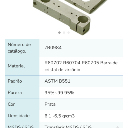
Número de
ZR0984
catálogo.
R60702 R60704 R60705 Barra de
Material
cristal de zircônio
Padrão
ASTM B551
Pureza
95%~99.95%
Cor
Prata
Densidade
6,1~6,5 g/cm3
MSDS / SDS
Transferir MSDS / SDS