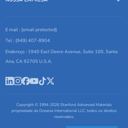
Solicite um orçamento
Materiais cerâmicos
Sobre nós
E mail :
[email protected]
Lista de consultas
Elementos de terras raras
Promoções atuais
Tel : (949) 407-8904
Termos e Condições
Alvos de pulverização catódica
Notícias e blogs
Endereço : 1940 East Deere Avenue, Suite 100, Santa
Política de Privacidade
Ácido hialurônico
Estudos de caso
Ana, CA 92705 U.S.A.
Novos produtos
Ímãs de neodímio
Perfil da Empresa
Pó de ligas de alta entropia
Fichas de Dados de Segurança
Escreva para nós
Copyright © 1994-
2026
Stanford Advanced Materials
propriedade da Oceania International LLC, todos os direitos
reservados.