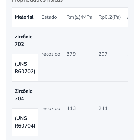
Material
Estado
Rm(≥)/MPa
Rp0,2(Pa)
A50m
Zircônio
702
recozido
379
207
16
(UNS
R60702)
Zircônio
704
recozido
413
241
14
(UNS
R60704)