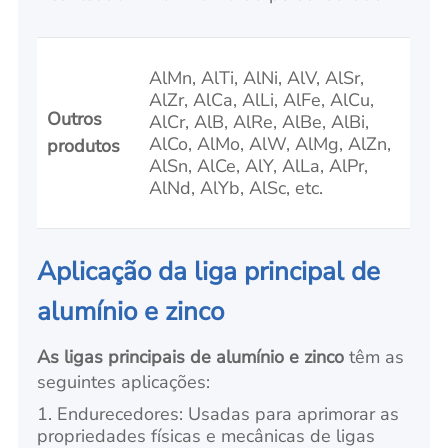
AlMn, AlTi, AlNi, AlV, AlSr,
AlZr, AlCa, AlLi, AlFe, AlCu,
Outros
AlCr, AlB, AlRe, AlBe, AlBi,
AlCo, AlMo, AlW, AlMg, AlZn,
produtos
AlSn, AlCe, AlY, AlLa, AlPr,
AlNd, AlYb, AlSc, etc.
Aplicação da liga principal de
alumínio e zinco
As ligas principais de alumínio e zinco
têm as
seguintes aplicações:
1. Endurecedores: Usadas para aprimorar as
propriedades físicas e mecânicas de ligas