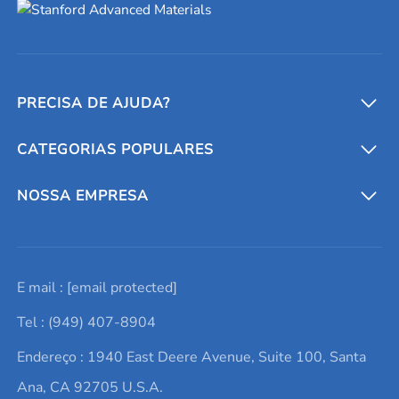
PRECISA DE AJUDA?
CATEGORIAS POPULARES
Conversores e calculadoras
Entre em contato conosco
Metais refratários
NOSSA EMPRESA
Solicite um orçamento
Materiais cerâmicos
Sobre nós
E mail :
[email protected]
Lista de consultas
Elementos de terras raras
Promoções atuais
Tel : (949) 407-8904
Termos e Condições
Alvos de pulverização catódica
Notícias e blogs
Endereço : 1940 East Deere Avenue, Suite 100, Santa
Política de Privacidade
Ácido hialurônico
Estudos de caso
Ana, CA 92705 U.S.A.