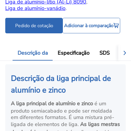
Liga de alumínio-lítio (Al-Li) 8090
,
Liga de alumínio-vanádio
.
Pedido de cotação
Adicionar à comparação
Descrição da
Especificação
SDS
Aval
Descrição da liga principal de
alumínio e zinco
A liga principal de alumínio e zinco
é um
produto semiacabado e pode ser moldada
em diferentes formatos. É uma mistura pré-
ligada de elementos de liga.
As ligas mestras