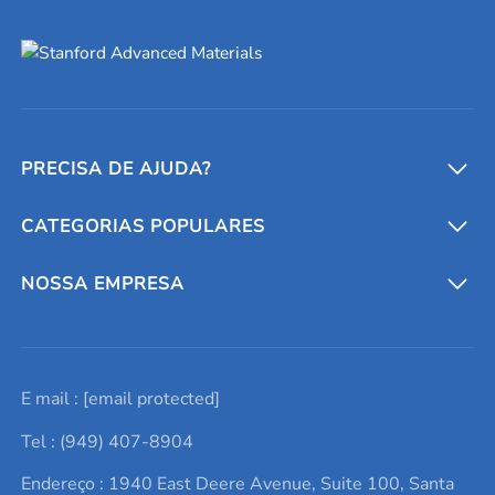
PRECISA DE AJUDA?
CATEGORIAS POPULARES
Conversores e calculadoras
Entre em contato conosco
Metais refratários
NOSSA EMPRESA
Solicite um orçamento
Materiais cerâmicos
Sobre nós
E mail :
[email protected]
Lista de consultas
Elementos de terras raras
Promoções atuais
Tel : (949) 407-8904
Termos e Condições
Alvos de pulverização catódica
Notícias e blogs
Endereço : 1940 East Deere Avenue, Suite 100, Santa