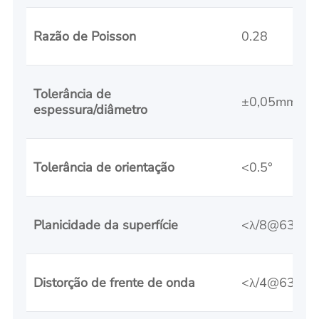
Razão de Poisson
0.28
Tolerância de
±0,05mm
espessura/diâmetro
Tolerância de orientação
<0.5°
Planicidade da superfície
<λ/8@632n
Distorção de frente de onda
<λ/4@632n