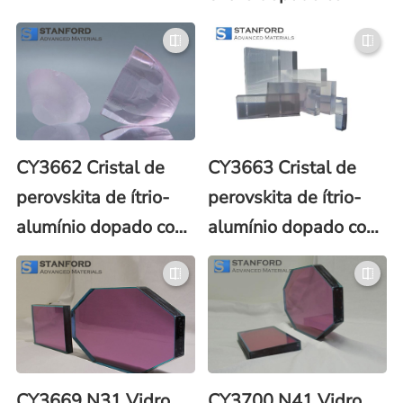
neodímio-cério
(Nd:Ce:YAG)
CY3662 Cristal de
CY3663 Cristal de
perovskita de ítrio-
perovskita de ítrio-
alumínio dopado com
alumínio dopado com
érbio Er:YAP
neodímio Nd:YAP
(Er:YAlO3)
(Nd3+: YAlO3)
CY3669 N31 Vidro
CY3700 N41 Vidro