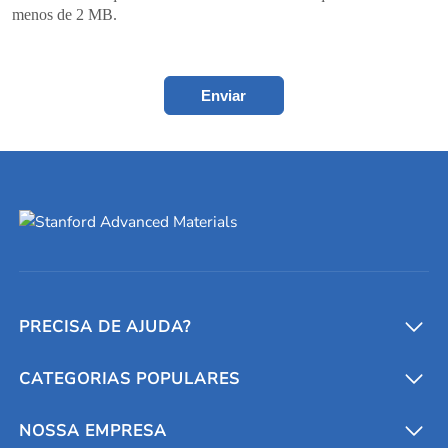
menos de 2 MB.
Enviar
PRECISA DE AJUDA?
CATEGORIAS POPULARES
Conversores e calculadoras
Entre em contato conosco
Metais refratários
NOSSA EMPRESA