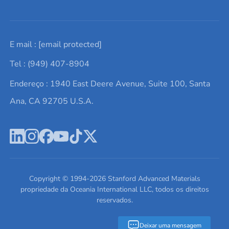
Solicite um orçamento
Materiais cerâmicos
Sobre nós
E mail :
[email protected]
Lista de consultas
Elementos de terras raras
Promoções atuais
Tel : (949) 407-8904
Termos e Condições
Alvos de pulverização catódica
Notícias e blogs
Endereço : 1940 East Deere Avenue, Suite 100, Santa
Política de Privacidade
Ácido hialurônico
Estudos de caso
Ana, CA 92705 U.S.A.
Novos produtos
Ímãs de neodímio
Perfil da Empresa
Pó de ligas de alta entropia
Fichas de Dados de Segurança
Escreva para nós
Copyright © 1994-
2026
Stanford Advanced Materials
propriedade da Oceania International LLC, todos os direitos
reservados.
Deixar uma mensagem