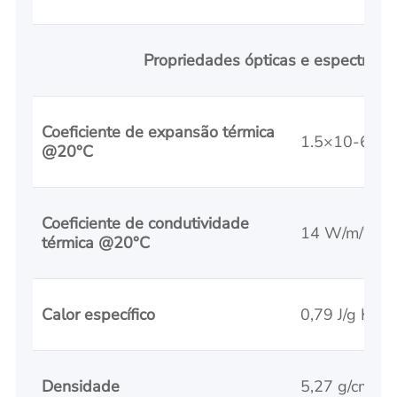
Propriedades ópticas e espectrais
Coeficiente de expansão térmica
1.5×10-6/°C
@20°C
Coeficiente de condutividade
14 W/m/°K
térmica @20°C
Calor específico
0,79 J/g K
Densidade
5,27 g/cm³