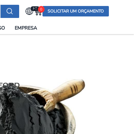
PT
0
SOLICITAR UM ORÇAMENTO
Selecionar a língua
SO
EMPRESA
English (US)
English (UK)
Española
Deutsch
Français
Italiano
日本語
Русский
한국어
Português
العربية