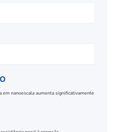
co
ra em nanoescala aumenta significativamente
resistência geral à corrosão.