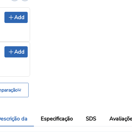
Add
Add
mparação
escrição da
Especificação
SDS
Avaliaçõ