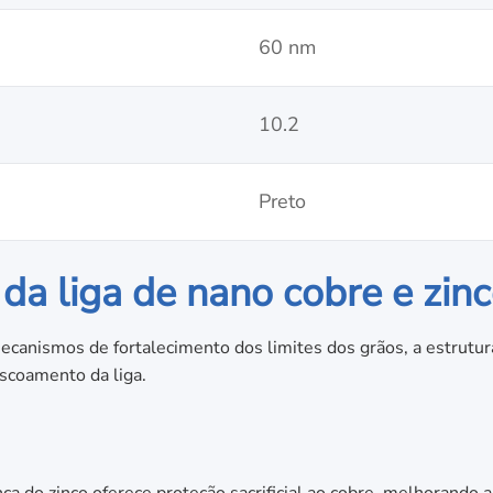
60 nm
10.2
Preto
da liga de nano cobre e zin
canismos de fortalecimento dos limites dos grãos, a estrutu
 escoamento da liga.
ça do zinco oferece proteção sacrificial ao cobre, melhorando a 