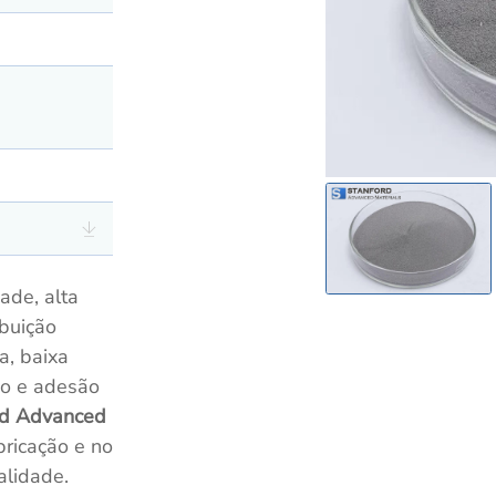
ade, alta
ibuição
a, baixa
ão e adesão
rd Advanced
bricação e no
alidade.