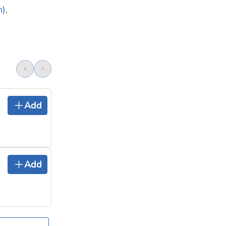
n)
,
Add
Add