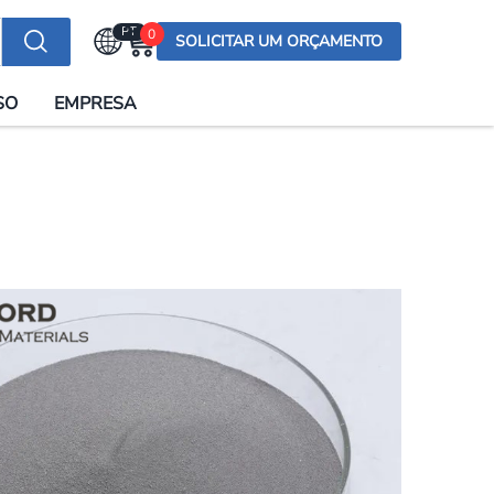
PT
0
SOLICITAR UM ORÇAMENTO
Selecionar a língua
SO
EMPRESA
English (US)
English (UK)
Española
Deutsch
Français
Italiano
日本語
Русский
한국어
Português
العربية