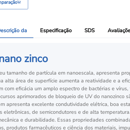
mparação
escrição da
Especificação
SDS
Avaliaçõ
nano zinco
 seu tamanho de partícula em nanoescala, apresenta pr
a alta área de superfície aumenta a reatividade e a efic
 com eficácia um amplo espectro de bactérias e vírus,
ecursos aprimorados de bloqueio de UV do nanozinco sã
 apresenta excelente condutividade elétrica, boa estab
 eletrônicas, de semicondutores e de alta temperatura.
 mecânica e durabilidade. Essas propriedades combinad
s, produtos farmacêuticos e ciência dos materiais, impu