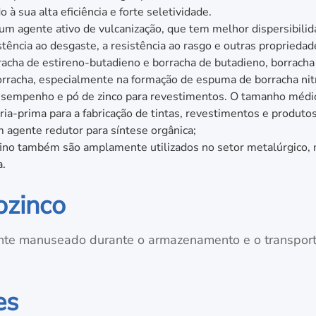
à sua alta eficiência e forte seletividade.
é um agente ativo de vulcanização, que tem melhor dispersibil
stência ao desgaste, a resistência ao rasgo e outras proprieda
acha de estireno-butadieno e borracha de butadieno, borracha n
borracha, especialmente na formação de espuma de borracha nitr
empenho e pó de zinco para revestimentos. O tamanho médio 
éria-prima para a fabricação de tintas, revestimentos e produt
um agente redutor para síntese orgânica;
afino também são amplamente utilizados no setor metalúrgico, 
a.
ozinco
te manuseado durante o armazenamento e o transporte
es