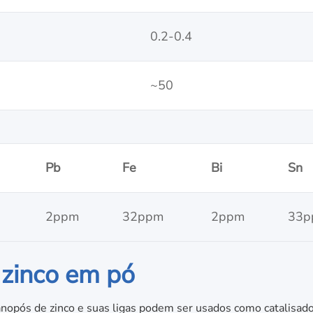
0.2-0.4
~50
Pb
Fe
Bi
Sn
2ppm
32ppm
2ppm
33p
 zinco em pó
nanopós de zinco e suas ligas podem ser usados como catalisad