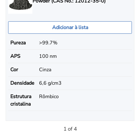
Powder (CAS No.: 12012-35-0)
Adicionar à lista
Pureza
>99.7%
APS
100 nm
Cor
Cinza
Densidade
6,6 g/cm3
Estrutura
Rômbico
cristalina
1 of 4