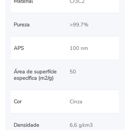
Material
Cr3C2
Pureza
>99.7%
APS
100 nm
Área de superfície
50
específica (m2/g)
Cor
Cinza
Densidade
6,6 g/cm3