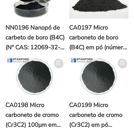
NN0196 Nanopó de
CA0197 Micro
carbeto de boro (B4C)
carboneto de boro
(Nº CAS: 12069-32-
(B4C) em pó (número
8)
CAS 12069-32-8)
CA0198 Micro
CA0199 Micro
carboneto de cromo
carboneto de cromo
(Cr3C2) 100μm em
(Cr3C2) em pó