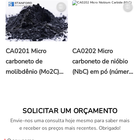
pó (CAS No. 12012-
1000μm (número
35-0)
CAS 12012-35-0)
CA0201 Micro
CA0202 Micro
carboneto de
carboneto de nióbio
molibdênio (Mo2C)
(NbC) em pó (número
em pó (número CAS
CAS 12069-94-2)
12069-89-5)
SOLICITAR UM ORÇAMENTO
Envie-nos uma consulta hoje mesmo para saber mais
e receber os preços mais recentes. Obrigado!