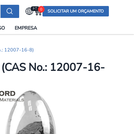
PT
0
SOLICITAR UM ORÇAMENTO
Selecionar a língua
SO
EMPRESA
English (US)
English (UK)
.: 12007-16-8)
Española
Deutsch
(CAS No.: 12007-16-
Français
Italiano
日本語
Русский
한국어
Português
العربية