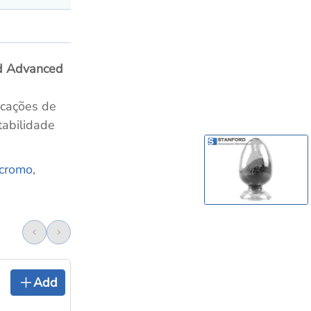
d Advanced
icações de
tabilidade
 cromo
,
Add