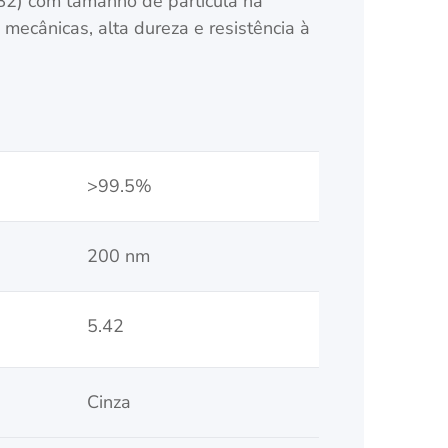
B2) com tamanho de partícula na
mecânicas, alta dureza e resistência à
>99.5%
200 nm
5.42
Cinza