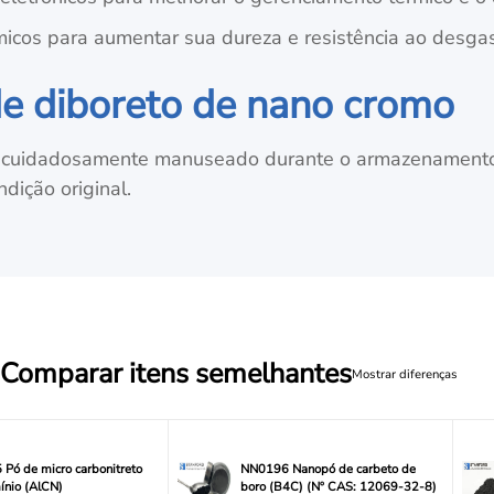
micos para aumentar sua dureza e resistência ao desgas
e diboreto de nano cromo
cuidadosamente manuseado durante o armazenamento e
dição original.
Comparar itens semelhantes
Mostrar diferenças
Pó de micro carbonitreto
NN0196 Nanopó de carbeto de
ínio (AlCN)
boro (B4C) (Nº CAS: 12069-32-8)