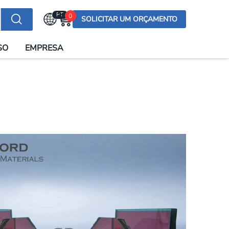
PT
0
SOLICITAR UM ORÇAMENTO
Selecionar a língua
SO
EMPRESA
English (US)
English (UK)
Española
Deutsch
Français
Italiano
日本語
Русский
한국어
Português
العربية