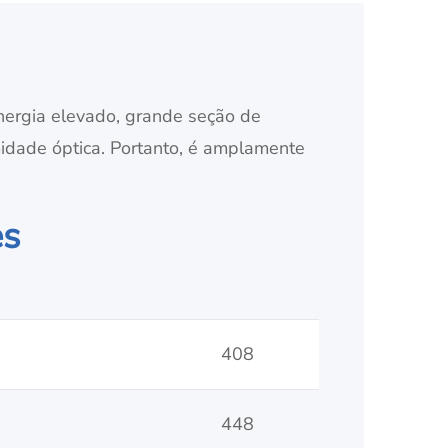
nergia elevado, grande seção de
midade óptica. Portanto, é amplamente
es
408
448