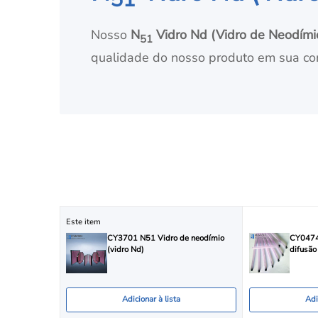
51
Nosso
N
Vidro Nd (Vidro de Neodími
51
qualidade do nosso produto em sua con
Este item
CY3701 N51 Vidro de neodímio
CY0474 
(vidro Nd)
difusão
Adicionar à lista
Adi