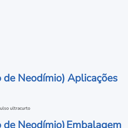
o de Neodímio) Aplicações
ulso ultracurto
o de Neodímio)
Embalagem