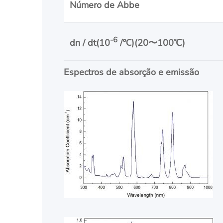
Número de Abbe
-6
dn / dt(10
/
℃
)(20
〜
100
℃
)
Espectros de absorção e emissão