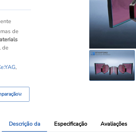
ente
temas de
terials
l de
Ce:YAG
,
mparação
Descrição da
Especificação
Avaliações