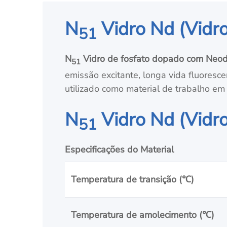
N
Vidro Nd (Vidro
51
N
Vidro de fosfato dopado com Neod
51
emissão excitante, longa vida fluoresc
utilizado como material de trabalho em
N
Vidro Nd (Vidro
51
Especificações do Material
Temperatura de transição (
℃
)
Temperatura de amolecimento (
℃
)