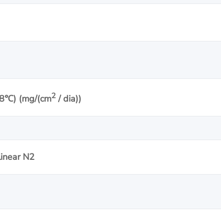
2
98
℃
) (mg/(cm
/ dia))
linear N2