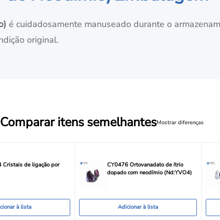
o)
é cuidadosamente manuseado durante o armazenamen
dição original.
Comparar itens semelhantes
Mostrar diferenças
Cristais de ligação por
CY0476 Ortovanadato de ítrio
dopado com neodímio (Nd:YVO4)
cionar à lista
Adicionar à lista