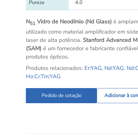
Pureza
4.0
N
Vidro de Neodímio (Nd Glass)
é amplam
51
utilizado como material amplificador em sis
laser de alta potência.
Stanford Advanced Ma
(SAM)
é um fornecedor e fabricante confiáve
produtos ópticos.
Produtos relacionados:
Er:YAG
,
Nd:YAG
,
Nd:
Ho:Cr:Tm:YAG
Pedido de cotação
Adicionar à co