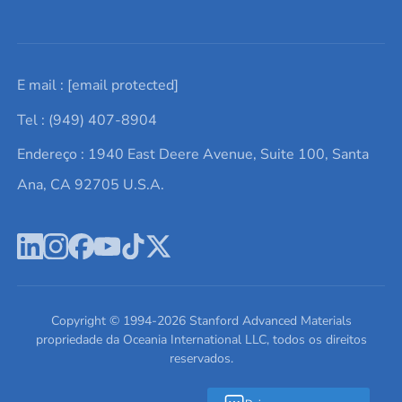
Solicite um orçamento
Materiais cerâmicos
Sobre nós
E mail :
[email protected]
Lista de consultas
Elementos de terras raras
Promoções atuais
Tel : (949) 407-8904
Termos e Condições
Alvos de pulverização catódica
Notícias e blogs
Endereço : 1940 East Deere Avenue, Suite 100, Santa
Política de Privacidade
Ácido hialurônico
Estudos de caso
Ana, CA 92705 U.S.A.
Novos produtos
Ímãs de neodímio
Perfil da Empresa
Pó de ligas de alta entropia
Fichas de Dados de Segurança
Escreva para nós
Copyright © 1994-
2026
Stanford Advanced Materials
propriedade da Oceania International LLC, todos os direitos
reservados.