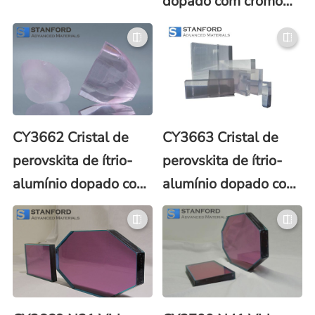
dopado com cromo
(Cr:ZnSe)
CY3662 Cristal de
CY3663 Cristal de
perovskita de ítrio-
perovskita de ítrio-
alumínio dopado com
alumínio dopado com
érbio Er:YAP
neodímio Nd:YAP
(Er:YAlO3)
(Nd3+: YAlO3)