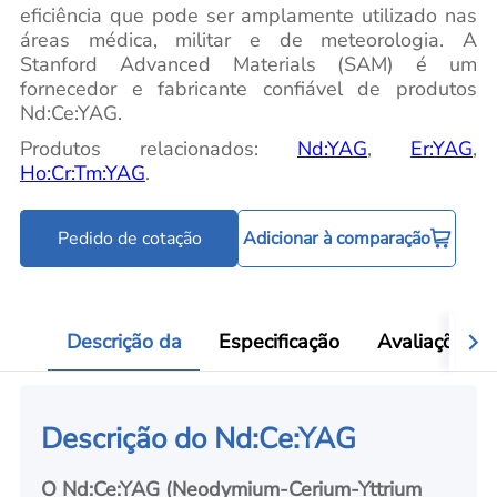
eficiência que pode ser amplamente utilizado nas
áreas médica, militar e de meteorologia. A
Stanford Advanced Materials (SAM) é um
fornecedor e fabricante confiável de produtos
Nd:Ce:YAG.
Produtos relacionados:
Nd:YAG
,
Er:YAG
,
Ho:Cr:Tm:YAG
.
Pedido de cotação
Adicionar à comparação
Descrição da
Especificação
Avaliações
Descrição do Nd:Ce:YAG
O Nd:Ce:YAG (Neodymium-Cerium-Yttrium