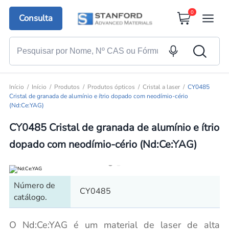
0
Consulta
Início
Início
Produtos
Produtos ópticos
Cristal a laser
CY0485
Cristal de granada de alumínio e ítrio dopado com neodímio-cério
(Nd:Ce:YAG)
CY0485 Cristal de granada de alumínio e ítrio
dopado com neodímio-cério (Nd:Ce:YAG)
Número de
CY0485
catálogo.
O Nd:Ce:YAG é um material de laser de alta