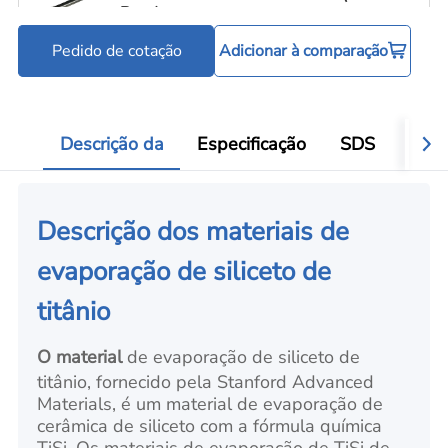
Boat)
Pedido de cotação
Adicionar à comparação
Cadinhos e barquinhas de evaporação
C
Add
Descrição da
Especificação
SDS
Aval
Descrição dos materiais de
evaporação de siliceto de
titânio
O material
de evaporação de siliceto de
titânio, fornecido pela Stanford Advanced
Materials, é um material de evaporação de
cerâmica de siliceto com a fórmula química
TiSi. Os materiais de evaporação de TiSi de