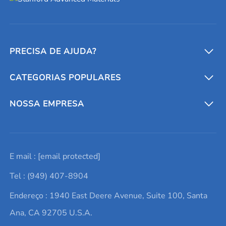
PRECISA DE AJUDA?
CATEGORIAS POPULARES
Conversores e calculadoras
Entre em contato conosco
Metais refratários
NOSSA EMPRESA
Solicite um orçamento
Materiais cerâmicos
Sobre nós
E mail :
[email protected]
Lista de consultas
Elementos de terras raras
Promoções atuais
Tel : (949) 407-8904
Termos e Condições
Alvos de pulverização catódica
Notícias e blogs
Endereço : 1940 East Deere Avenue, Suite 100, Santa
Política de Privacidade
Ácido hialurônico
Estudos de caso
Ana, CA 92705 U.S.A.