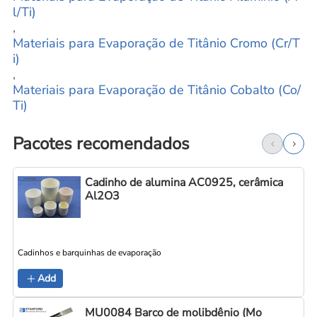
l/Ti)
,
Materiais para Evaporação de Titânio Cromo (Cr/T
i)
,
Materiais para Evaporação de Titânio Cobalto (Co/
Ti)
Pacotes recomendados
Cadinho de alumina AC0925, cerâmica
Al2O3
Cadinhos e barquinhas de evaporação
C
Add
MU0084 Barco de molibdênio (Mo