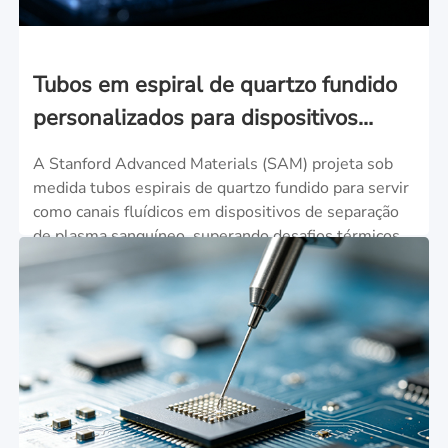
Tubos em espiral de quartzo fundido
personalizados para dispositivos
avançados de separação de plasma
A Stanford Advanced Materials (SAM) projeta sob
sanguíneo
medida tubos espirais de quartzo fundido para servir
como canais fluídicos em dispositivos de separação
de plasma sanguíneo, superando desafios térmicos
para garantir uma transmissão ideal de raios UV e
engenharia de precisão.
SAIBA MAIS >