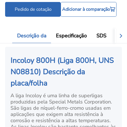
Pedido de cotação
Adicionar à comparação
Descrição da
Especificação
SDS
Aval
Incoloy 800H (Liga 800H, UNS
N08810) Descrição da
placa/folha
A liga Incoloy é uma linha de superligas
produzidas pela Special Metals Corporation.
São ligas de níquel-ferro-cromo usadas em
aplicações que exigem alta resistência à
corrosão e resistência a altas temperaturas.
As ligas Incoloy são bastante semelhantes às