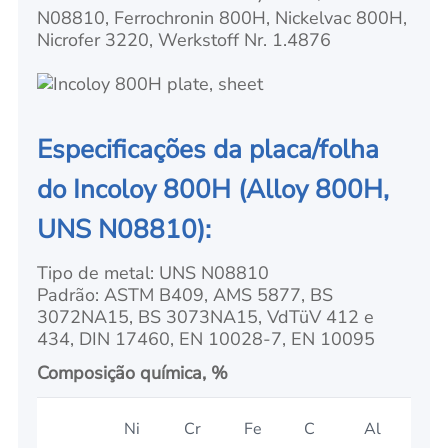
N08810, Ferrochronin 800H, Nickelvac 800H,
Nicrofer 3220, Werkstoff Nr. 1.4876
Especificações da placa/folha
do Incoloy 800H (Alloy 800H,
UNS N08810):
Tipo de metal: UNS N08810
Padrão: ASTM B409, AMS 5877, BS
3072NA15, BS 3073NA15, VdTüV 412 e
434, DIN 17460, EN 10028-7, EN 10095
Composição química, %
Ni
Cr
Fe
C
Al
Ti