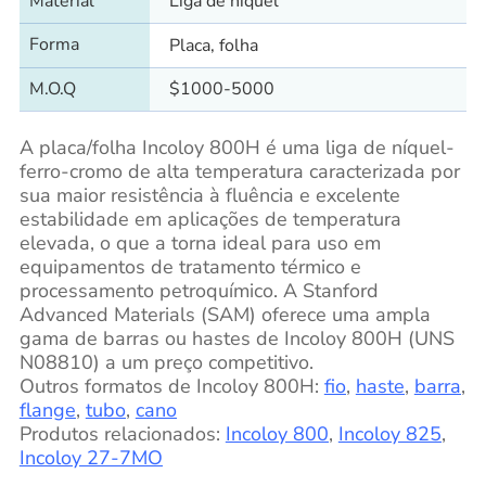
Material
Liga de níquel
Forma
Placa, folha
M.O.Q
$1000-5000
A placa/folha Incoloy 800H é uma liga de níquel-
ferro-cromo de alta temperatura caracterizada por
sua maior resistência à fluência e excelente
estabilidade em aplicações de temperatura
elevada, o que a torna ideal para uso em
equipamentos de tratamento térmico e
processamento petroquímico. A Stanford
Advanced Materials (SAM) oferece uma ampla
gama de barras ou hastes de Incoloy 800H (UNS
N08810) a um preço competitivo.
Outros formatos de Incoloy 800H:
fio
,
haste
,
barra
,
flange
,
tubo
,
cano
Produtos relacionados:
Incoloy 800
,
Incoloy 825
,
Incoloy 27-7MO