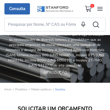
0
Consulta
Incoloy
A maioria das ligas Incoloy faz adições a uma base de níquel-
ferro-cromo. Esses acréscimos permitem que a liga se adapte
às necessidades de diversos setores e possibilitam que as
principais empresas de metal ofereçam uma variedade de
formatos e designs de Incoloy. A Stanford Advanced Materials
(SAM) fornece Incoloy 800 (UNS N08800), Incoloy 825 (UNS
N08825), Incoloy 800H (UNS N08810) e Incoloy 27-7MO
(UNS S31277) de alta qualidade.
INTRODUÇÃO
Início
Produtos
Metais exóticos
Incoloy
SOLICITAR UM ORÇAMENTO