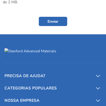
de 2 MB.
Enviar
PRECISA DE AJUDA?
CATEGORIAS POPULARES
Conversores e calculadoras
Entre em contato conosco
Metais refratários
NOSSA EMPRESA