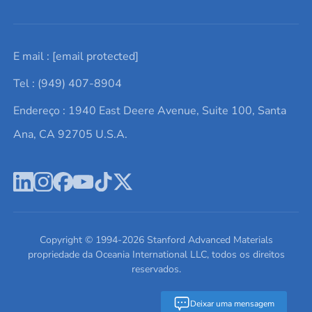
Solicite um orçamento
Materiais cerâmicos
Sobre nós
E mail :
[email protected]
Lista de consultas
Elementos de terras raras
Promoções atuais
Tel : (949) 407-8904
Termos e Condições
Alvos de pulverização catódica
Notícias e blogs
Endereço : 1940 East Deere Avenue, Suite 100, Santa
Política de Privacidade
Ácido hialurônico
Estudos de caso
Ana, CA 92705 U.S.A.
Novos produtos
Ímãs de neodímio
Perfil da Empresa
Pó de ligas de alta entropia
Fichas de Dados de Segurança
Escreva para nós
Copyright © 1994-
2026
Stanford Advanced Materials
propriedade da Oceania International LLC, todos os direitos
reservados.
Deixar uma mensagem