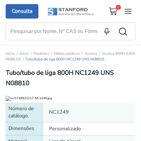
0
Consulta
Início
Início
Produtos
Metais exóticos
Incoloy
Incoloy 800H (UNS
N08810)
Tubo/tubo de liga 800H NC1249 UNS N08810
Tubo/tubo de liga 800H NC1249 UNS
N08810
Número de
NC1249
catálogo.
Dimensões
Personalizado