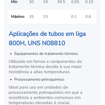
Min
30
19
39.5
0.05
0.15
0.
Máximo
35
23
0.1
0.6
0.6
Aplicações de tubos em liga
800H, UNS N08810
Equipamentos de tratamento térmico:
Utilizado em fornos e componentes de
tratamento térmico devido à sua maior
resistência a altas temperaturas.
Processamento petroquímico:
Ideal para uso em unidades de
processamento petroquímico em que a
resistência a ambientes corrosivos em
temperaturas elevadas é crucial.