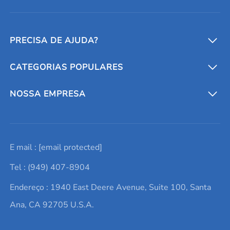
PRECISA DE AJUDA?
CATEGORIAS POPULARES
Conversores e calculadoras
Entre em contato conosco
Metais refratários
NOSSA EMPRESA
Solicite um orçamento
Materiais cerâmicos
Sobre nós
E mail :
[email protected]
Lista de consultas
Elementos de terras raras
Promoções atuais
Tel : (949) 407-8904
Termos e Condições
Alvos de pulverização catódica
Notícias e blogs
Endereço : 1940 East Deere Avenue, Suite 100, Santa
Política de Privacidade
Ácido hialurônico
Estudos de caso
Ana, CA 92705 U.S.A.
Novos produtos
Ímãs de neodímio
Perfil da Empresa