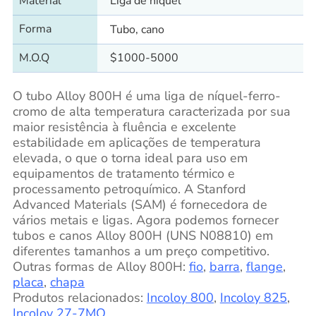
Material
Liga de níquel
Forma
Tubo, cano
M.O.Q
$1000-5000
O tubo Alloy 800H é uma liga de níquel-ferro-
cromo de alta temperatura caracterizada por sua
maior resistência à fluência e excelente
estabilidade em aplicações de temperatura
elevada, o que o torna ideal para uso em
equipamentos de tratamento térmico e
processamento petroquímico. A Stanford
Advanced Materials (SAM) é fornecedora de
vários metais e ligas. Agora podemos fornecer
tubos e canos Alloy 800H (UNS N08810) em
diferentes tamanhos a um preço competitivo.
Outras formas de Alloy 800H:
fio
,
barra
,
flange
,
placa
,
chapa
Produtos relacionados:
Incoloy 800
,
Incoloy 825
,
Incoloy 27-7MO