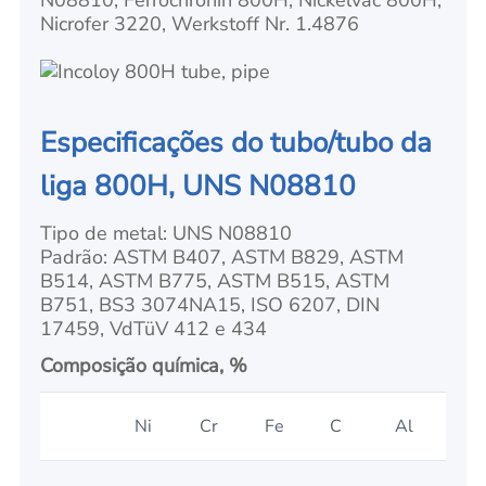
N08810, Ferrochronin 800H, Nickelvac 800H,
Nicrofer 3220, Werkstoff Nr. 1.4876
Especificações do tubo/tubo da
liga 800H, UNS N08810
Tipo de metal: UNS N08810
Padrão: ASTM B407, ASTM B829, ASTM
B514, ASTM B775, ASTM B515, ASTM
B751, BS3 3074NA15, ISO 6207, DIN
17459, VdTüV 412 e 434
Composição química, %
Ni
Cr
Fe
C
Al
Ti