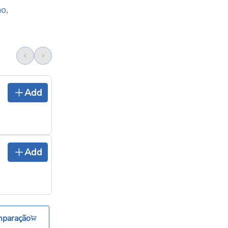
mo
,
Add
Add
mparação