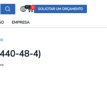
PT
0
SOLICITAR UM ORÇAMENTO
Selecionar a língua
SO
EMPRESA
English (US)
English (UK)
4)
Española
Deutsch
7440-48-4)
Français
Italiano
日本語
Русский
한국어
Português
العربية