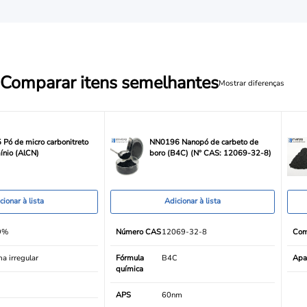
Comparar itens semelhantes
Mostrar diferenças
Pó de micro carbonitreto
NN0196 Nanopó de carbeto de
ínio (AlCN)
boro (B4C) (Nº CAS: 12069-32-8)
cionar à lista
Adicionar à lista
9%
Número CAS
12069-32-8
Com
a irregular
Fórmula
B4C
Apa
química
m
APS
60nm