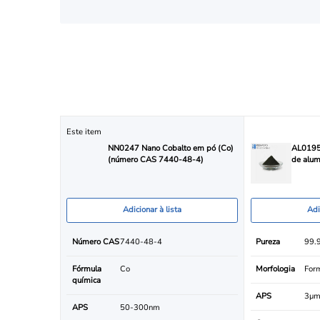
Este item
NN0247 Nano Cobalto em pó (Co)
AL0195 
(número CAS 7440-48-4)
de alum
Adicionar à lista
Adi
Número CAS
7440-48-4
Pureza
99.
Fórmula
Co
Morfologia
Form
química
APS
3μ
APS
50-300nm