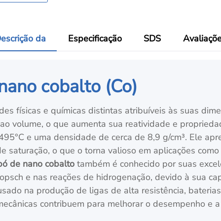
escrição da
Especificação
SDS
Avaliaçõ
nano cobalto (Co)
des físicas e químicas distintas atribuíveis às suas d
o ao volume, o que aumenta sua reatividade e propried
95°C e uma densidade de cerca de 8,9 g/cm³. Ele apr
de saturação, o que o torna valioso em aplicações co
pó de nano cobalto
também é conhecido por suas excele
ropsch e nas reações de hidrogenação, devido à sua cap
é usado na produção de ligas de alta resistência, bateri
 mecânicas contribuem para melhorar o desempenho e a 