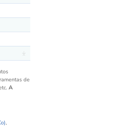
tos
rramentas de
etc.
A
Co)
,