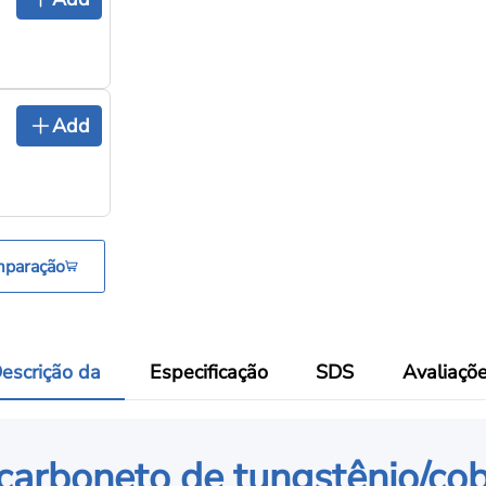
Add
mparação
escrição da
Especificação
SDS
Avaliaçõ
 carboneto de tungstênio/co