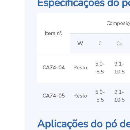
Especificações do p
Composiç
Item nº.
W
C
Co
5.0-
9.1-
CA74-04
Resto
5.5
10.5
5.0-
9.1-
CA74-05
Resto
5.5
10.5
Aplicações do pó d