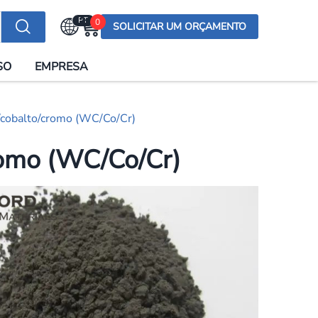
PT
0
SOLICITAR UM ORÇAMENTO
Selecionar a língua
SO
EMPRESA
English (US)
English (UK)
/cobalto/cromo (WC/Co/Cr)
Española
Deutsch
romo (WC/Co/Cr)
Français
Italiano
日本語
Русский
한국어
Português
العربية