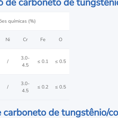
ó de carboneto de tungstên
ões químicas (%)
Ni
Cr
Fe
O
3.0-
/
≤ 0.1
≤ 0.5
4.5
3.0-
/
≤ 0.2
≤ 0.5
4.5
e carboneto de tungstênio/c