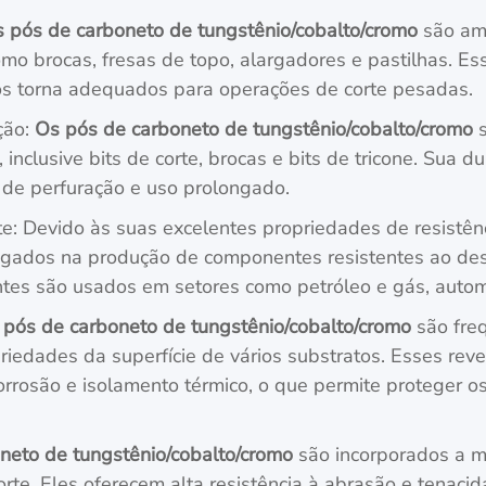
 pós de carboneto de tungstênio/cobalto/cromo
são amp
mo brocas, fresas de topo, alargadores e pastilhas. Es
 os torna adequados para operações de corte pesadas.
ção:
Os pós de carboneto de tungstênio/cobalto/cromo
s
inclusive bits de corte, brocas e bits de tricone. Sua d
de perfuração e uso prolongado.
e: Devido às suas excelentes propriedades de resistên
ados na produção de componentes resistentes ao desg
es são usados em setores como petróleo e gás, automo
 pós de carboneto de tungstênio/cobalto/cromo
são fre
riedades da superfície de vários substratos. Esses re
 corrosão e isolamento térmico, o que permite protege
neto de tungstênio/cobalto/cromo
são incorporados a m
corte. Eles oferecem alta resistência à abrasão e tenac