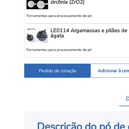
zircônia (ZrO2)
Ferramentas para processamento de pó
LE0114 Argamassas e pilões de
ágata
Ferramentas para processamento de pó
Pedido de cotação
Adicionar à co
D
Descrição do pó de