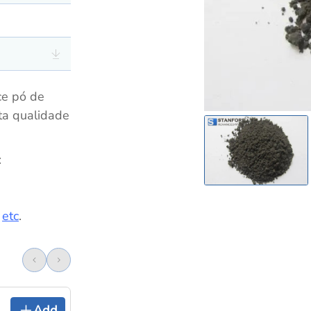
ce pó de
ta qualidade
:
,
etc
.
Add