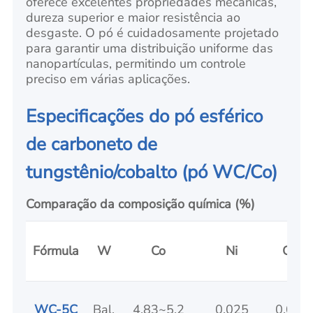
oferece excelentes propriedades mecânicas,
dureza superior e maior resistência ao
desgaste. O pó é cuidadosamente projetado
para garantir uma distribuição uniforme das
nanopartículas, permitindo um controle
preciso em várias aplicações.
Especificações do pó esférico
de carboneto de
tungstênio/cobalto (pó WC/Co)
Comparação da composição química (%)
Fórmula
W
Co
Ni
Cr
WC-5C
Bal.
4.83~5.2
0.025
0.01