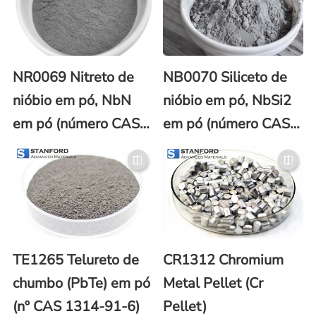
NR0069 Nitreto de
NB0070 Siliceto de
nióbio em pó, NbN
nióbio em pó, NbSi2
em pó (número CAS
em pó (número CAS
24621-21-4)
12034-80-9)
TE1265 Telureto de
CR1312 Chromium
chumbo (PbTe) em pó
Metal Pellet (Cr
(nº CAS 1314-91-6)
Pellet)