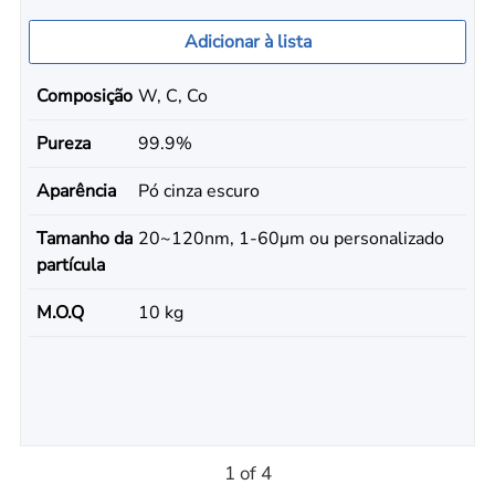
Adicionar à lista
Composição
W, C, Co
Pureza
99.9%
Aparência
Pó cinza escuro
Tamanho da
20~120nm, 1-60μm ou personalizado
partícula
M.O.Q
10 kg
1 of 4