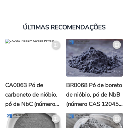
ÚLTIMAS RECOMENDAÇÕES
CA0063 Pó de
BR0068 Pó de boreto
carboneto de nióbio,
de nióbio, pó de NbB
pó de NbC (número
(número CAS 12045-
CAS 12069-94-2)
19-1)