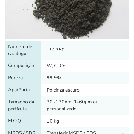
Número de
TS1350
catálogo.
Composição
W, C, Co
Pureza
99.9%
Aparência
Pó cinza escuro
Tamanho da
20~120nm, 1-60μm ou
partícula
personalizado
M.O.Q
10 kg
MSDS / SDS
Transferir MSDS / SDS