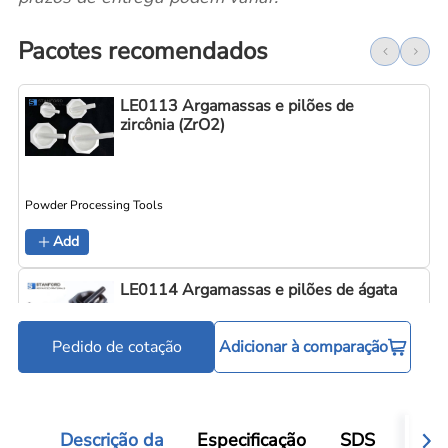
Pacotes recomendados
LE0113 Argamassas e pilões de
zircônia (ZrO2)
Powder Processing Tools
Add
LE0114 Argamassas e pilões de ágata
Pedido de cotação
Adicionar à comparação
Powder Processing Tools
Add
Descrição da
Especificação
SDS
Aval