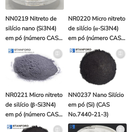
NN0219 Nitreto de
NR0220 Micro nitreto
silício nano (Si3N4)
de silício (α-Si3N4)
em pó (número CAS
em pó (número CAS
12033-89-5)
12033-89-5)
NR0221 Micro nitreto
NN0237 Nano Silício
de silício (β-Si3N4)
em pó (Si) (CAS
em pó (número CAS
No.7440-21-3)
12033-89-5)