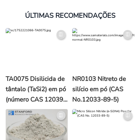
ÚLTIMAS RECOMENDAÇÕES
TA0075 Disilicida de
NR0103 Nitreto de
tântalo (TaSi2) em pó
silício em pó (CAS
(número CAS 12039-
No.12033-89-5)
79-1)