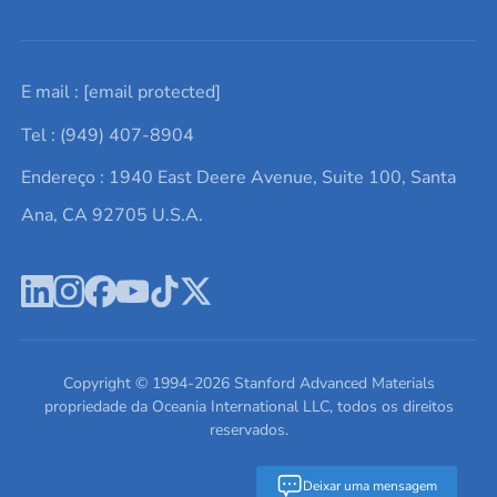
Solicite um orçamento
Materiais cerâmicos
Sobre nós
E mail :
[email protected]
Lista de consultas
Elementos de terras raras
Promoções atuais
Tel : (949) 407-8904
Termos e Condições
Alvos de pulverização catódica
Notícias e blogs
Endereço : 1940 East Deere Avenue, Suite 100, Santa
Política de Privacidade
Ácido hialurônico
Estudos de caso
Ana, CA 92705 U.S.A.
Novos produtos
Ímãs de neodímio
Perfil da Empresa
Pó de ligas de alta entropia
Fichas de Dados de Segurança
Escreva para nós
Copyright © 1994-
2026
Stanford Advanced Materials
propriedade da Oceania International LLC, todos os direitos
reservados.
Deixar uma mensagem