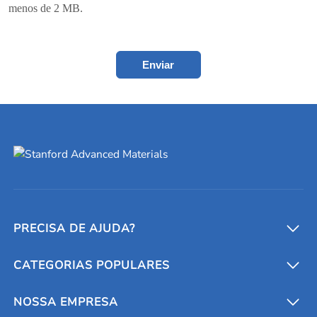
menos de 2 MB.
Enviar
PRECISA DE AJUDA?
CATEGORIAS POPULARES
Conversores e calculadoras
Entre em contato conosco
Metais refratários
NOSSA EMPRESA