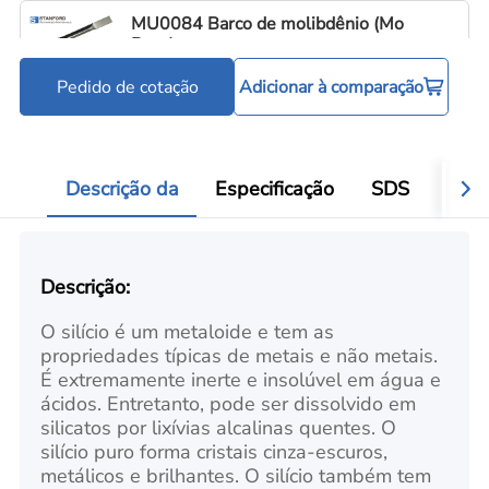
MU0084 Barco de molibdênio (Mo
Boat)
Pedido de cotação
Adicionar à comparação
Cadinhos e barquinhas de evaporação
C
Add
Descrição da
Especificação
SDS
Aval
Descrição:
O silício é um metaloide e tem as
propriedades típicas de metais e não metais.
É extremamente inerte e insolúvel em água e
ácidos. Entretanto, pode ser dissolvido em
silicatos por lixívias alcalinas quentes. O
silício puro forma cristais cinza-escuros,
metálicos e brilhantes. O silício também tem