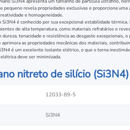
Nano Si3N4 apresenta um tamanho de partícula ultrafino, nor
e pequeno revela propriedades exclusivas e proporciona uma á
a reatividade e homogeneidade.
o Si3N4 é conhecido por sua excepcional estabilidade térmica.
ientes de alta temperatura, como materiais refratários e reve
dureza, tenacidade e resistência ao desgaste excepcionais, o
 aprimora as propriedades mecânicas dos materiais, contribui
i3N4 é um excelente isolante elétrico, o que o torna inestimáv
elétrica deve ser minimizada.
no nitreto de silício (Si3N4)
12033-89-5
Si3N4