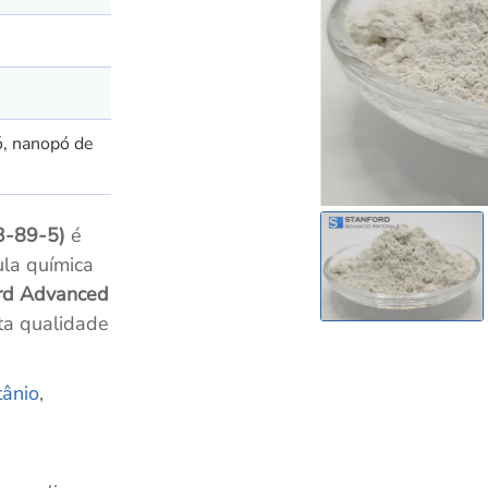
ó, nanopó de
33-89-5)
é
la química
rd Advanced
ta qualidade
tânio
,