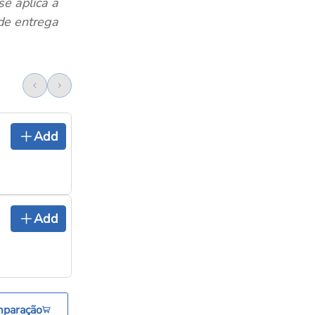
se aplica a
 de entrega
Add
Add
mparação