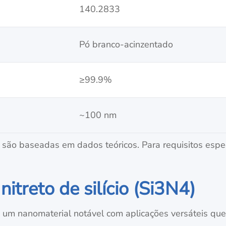
140.2833
Pó branco-acinzentado
≥99.9%
~100 nm
são baseadas em dados teóricos. Para requisitos espec
itreto de silício (Si3N4)
 um nanomaterial notável com aplicações versáteis que