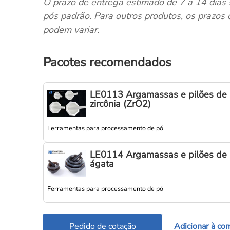
O prazo de entrega estimado de 7 a 14 dias 
pós padrão. Para outros produtos, os prazos
podem variar.
Pacotes recomendados
LE0113 Argamassas e pilões de
zircônia (ZrO2)
Ferramentas para processamento de pó
LE0114 Argamassas e pilões de
ágata
Ferramentas para processamento de pó
Pedido de cotação
Adicionar à co