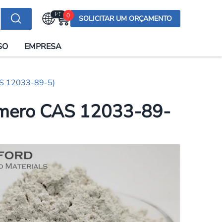
PT
0
SOLICITAR UM ORÇAMENTO
Selecionar a língua
SO
EMPRESA
English (US)
English (UK)
AS 12033-89-5)
Española
Deutsch
número CAS 12033-89-
Français
Italiano
日本語
Русский
한국어
Português
العربية