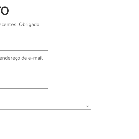
TO
Nederland
Polska
ecentes. Obrigado!
Sverige
भारत
 endereço de e-mail