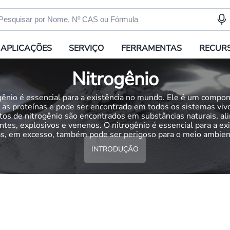
APLICAÇÕES
SERVIÇO
FERRAMENTAS
RECUR
Nitrogênio
gênio é essencial para a existência no mundo. Ele é um compo
 as proteínas e pode ser encontrado em todos os sistemas viv
os de nitrogênio são encontrados em substâncias naturais, al
zantes, explosivos e venenos. O nitrogênio é essencial para a exi
s, em excesso, também pode ser perigoso para o meio ambien
INTRODUÇÃO