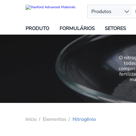
Produtos
PRODUTO
FORMULÁRIOS
SETORES
O nitro
todas
compost
fertili
ma
Início
Elementos
Nitrogênio