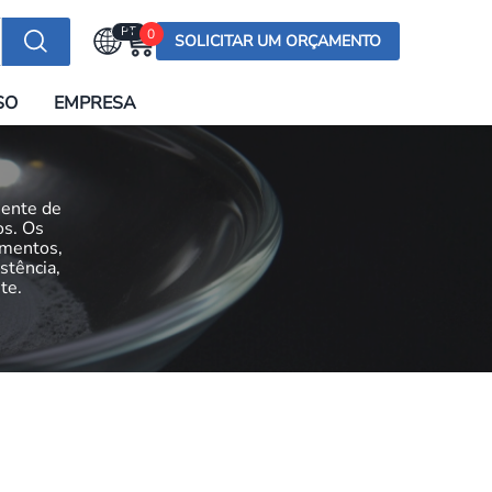
PT
0
SOLICITAR UM ORÇAMENTO
Selecionar a língua
SO
EMPRESA
English (US)
English (UK)
Española
nente de
Deutsch
os. Os
imentos,
Français
stência,
te.
Italiano
日本語
Русский
한국어
Português
العربية