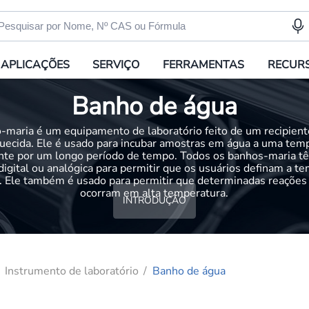
APLICAÇÕES
SERVIÇO
FERRAMENTAS
RECUR
Banho de água
maria é um equipamento de laboratório feito de um recipient
uecida. Ele é usado para incubar amostras em água a uma tem
nte por um longo período de tempo. Todos os banhos-maria 
 digital ou analógica para permitir que os usuários definam a t
. Ele também é usado para permitir que determinadas reações
ocorram em alta temperatura.
INTRODUÇÃO
Instrumento de laboratório
Banho de água