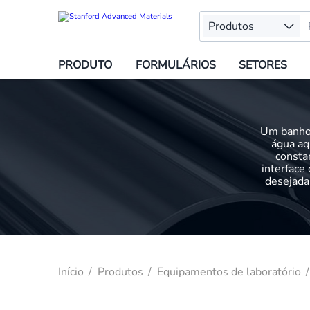
Produtos
PRODUTO
FORMULÁRIOS
SETORES
Um banho-
água aq
consta
interface
desejada
Início
Produtos
Equipamentos de laboratório