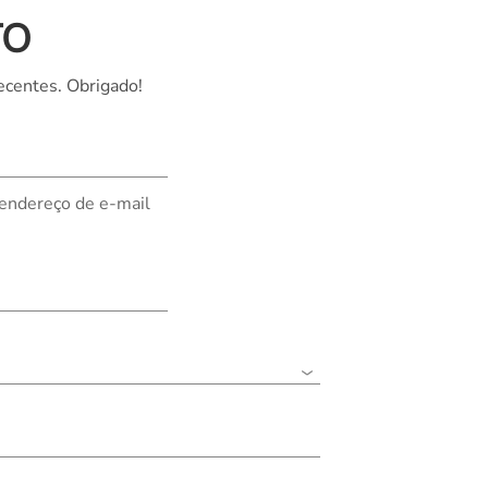
TO
Nederland
Polska
ecentes. Obrigado!
Sverige
भारत
 endereço de e-mail