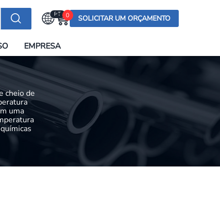
PT
0
SOLICITAR UM ORÇAMENTO
Selecionar a língua
SO
EMPRESA
English (US)
English (UK)
Española
e cheio de
Deutsch
peratura
têm uma
Français
emperatura
 químicas
Italiano
日本語
Русский
한국어
Português
العربية