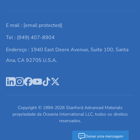
Solicite um orçamento
Materiais cerâmicos
Sobre nós
E mail :
[email protected]
Lista de consultas
Elementos de terras raras
Promoções atuais
Tel : (949) 407-8904
Termos e Condições
Alvos de pulverização catódica
Notícias e blogs
Endereço : 1940 East Deere Avenue, Suite 100, Santa
Política de Privacidade
Ácido hialurônico
Estudos de caso
Ana, CA 92705 U.S.A.
Novos produtos
Ímãs de neodímio
Perfil da Empresa
Pó de ligas de alta entropia
Fichas de Dados de Segurança
Escreva para nós
Copyright © 1994-
2026
Stanford Advanced Materials
propriedade da Oceania International LLC, todos os direitos
reservados.
Deixar uma mensagem