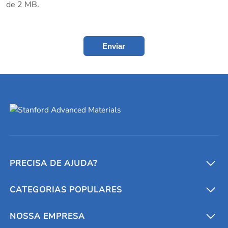
de 2 MB.
Enviar
PRECISA DE AJUDA?
CATEGORIAS POPULARES
Conversores e calculadoras
Entre em contato conosco
Metais refratários
NOSSA EMPRESA