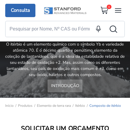
0
Consulta
Composto de itérbio
O itérbio é um elemento químico com o símbolo Yb e variedade
atômica 70. É o décimo quarto e penúltimo elemento da
coleção de lantanídeos, que é a ideia da estabilidade relativa de
seu estado de oxidação +2. Mas, assim como os diferentes
lantanídeos, seu país de oxidação mais comum é +3, como em
seu óxido, haletos e outros compostos.
INTRODUÇÃO
Início
Produtos
Elemento de terra rara
Itérbio
Composto de itérbio
SOLICITAR UM ORÇAMENTO