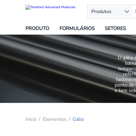
Produtos
PRODUTO
FORMULÁRIOS
SETORES
O gálio 
baix
tempera
refer
facilment
ponto de 
e tem sid
Início
Elementos
Gálio