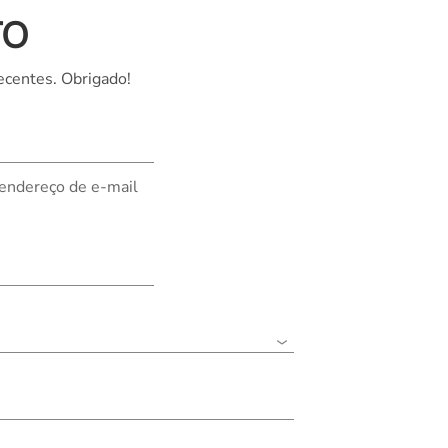
TO
Nederland
Polska
ecentes. Obrigado!
Sverige
भारत
 endereço de e-mail