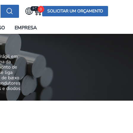
PT
0
SOLICITAR UM ORÇAMENTO
Selecionar a língua
SO
EMPRESA
English (US)
English (UK)
Española
frágil em
Deutsch
ma da
ponto de
Français
e liga
s de baixo
Italiano
ondutores
s e diodos
日本語
Русский
한국어
Português
العربية