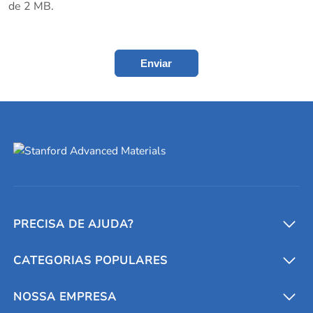
de 2 MB.
Enviar
PRECISA DE AJUDA?
CATEGORIAS POPULARES
Conversores e calculadoras
Entre em contato conosco
Metais refratários
NOSSA EMPRESA