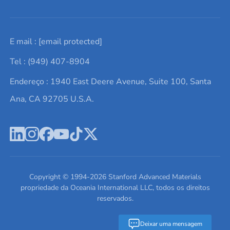
Solicite um orçamento
Materiais cerâmicos
Sobre nós
E mail :
[email protected]
Lista de consultas
Elementos de terras raras
Promoções atuais
Tel : (949) 407-8904
Termos e Condições
Alvos de pulverização catódica
Notícias e blogs
Endereço : 1940 East Deere Avenue, Suite 100, Santa
Política de Privacidade
Ácido hialurônico
Estudos de caso
Ana, CA 92705 U.S.A.
Novos produtos
Ímãs de neodímio
Perfil da Empresa
Pó de ligas de alta entropia
Fichas de Dados de Segurança
Escreva para nós
Copyright © 1994-
2026
Stanford Advanced Materials
propriedade da Oceania International LLC, todos os direitos
reservados.
Deixar uma mensagem