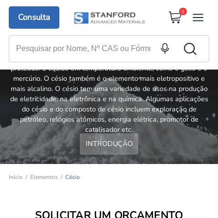
0
Consulta
Césio
O césio, ou Césio, é um metal alcalino dourado, macio, dúctil e
prateado. É líquido em temperatura ambiente, como o gálio e o
mercúrio. O césio também é o elemento mais eletropositivo e
mais alcalino. O césio tem uma variedade de usos na produção
de eletricidade, na eletrônica e na química. Algumas aplicações
do césio e do composto de césio incluem exploração de
petróleo, relógios atômicos, energia elétrica, promotor de
catalisador etc.
INTRODUÇÃO
Início
Elementos
Césio
SOLICITAR UM ORÇAMENTO