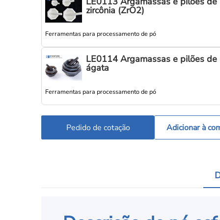
LE0113 Argamassas e pilões de
zircônia (ZrO2)
Ferramentas para processamento de pó
LE0114 Argamassas e pilões de
ágata
Ferramentas para processamento de pó
Pedido de cotação
Adicionar à co
D