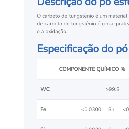
Descrição do pó es
O carbeto de tungstênio é um material 
de carbeto de tungstênio é cinza-prat
e à oxidação.
Especificação do pó
COMPONENTE QUÍMICO %
WC
≥99.8
Fe
<0.0300
Sn
<0