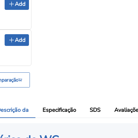
Add
Add
mparação
escrição da
Especificação
SDS
Avaliaçõ