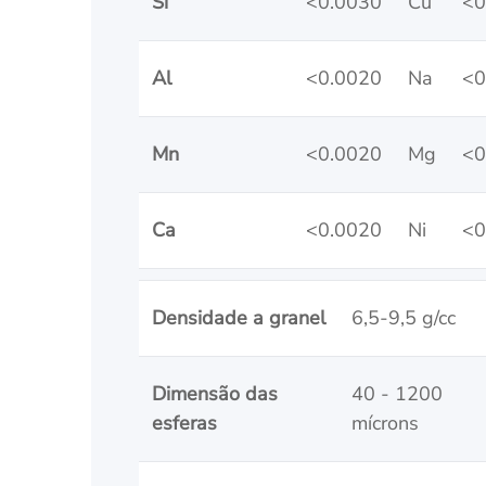
Si
<0.0030
Cu
<0
Al
<0.0020
Na
<0
Mn
<0.0020
Mg
<0
Ca
<0.0020
Ni
<0
Densidade a granel
6,5-9,5 g/cc
Dimensão das
40 - 1200
esferas
mícrons