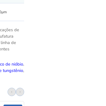
50μm
icações de
ufatura
 linha de
entes
ico de nióbio
,
e tungstênio
,