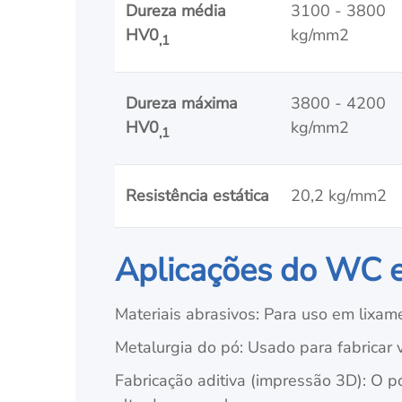
Dureza média
3100 - 3800
HV0
kg/mm2
,1
Dureza máxima
3800 - 4200
HV0
kg/mm2
,1
Resistência estática
20,2 kg/mm2
Aplicações do WC e
Materiais abrasivos: Para uso em lixame
Metalurgia do pó: Usado para fabricar
Fabricação aditiva (impressão 3D): O p