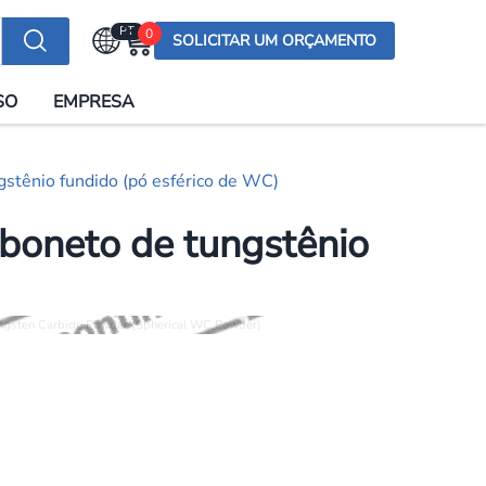
PT
0
SOLICITAR UM ORÇAMENTO
Selecionar a língua
SO
EMPRESA
English (US)
English (UK)
stênio fundido (pó esférico de WC)
Española
Deutsch
boneto de tungstênio
Français
Italiano
日本語
Русский
한국어
Português
العربية