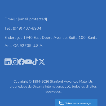
Solicite um orçamento
Materiais cerâmicos
Sobre nós
E mail :
[email protected]
Lista de consultas
Elementos de terras raras
Promoções atuais
Tel : (949) 407-8904
Termos e Condições
Alvos de pulverização catódica
Notícias e blogs
Endereço : 1940 East Deere Avenue, Suite 100, Santa
Política de Privacidade
Ácido hialurônico
Estudos de caso
Ana, CA 92705 U.S.A.
Novos produtos
Ímãs de neodímio
Perfil da Empresa
Pó de ligas de alta entropia
Fichas de Dados de Segurança
Escreva para nós
Copyright © 1994-
2026
Stanford Advanced Materials
propriedade da Oceania International LLC, todos os direitos
reservados.
Deixar uma mensagem