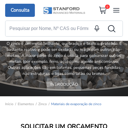
0
Consulta
Materiais de evaporação de zinco
O zinco é um metal brilhante, quebradiço e branco-prateado. É
bastante reativo e pode ser oxidado ou reagir com outros não-
metais. A maior parte do zinco é usada para galvanizar outros
metais (por exemplo, ferro, aço) como agente anticorrosivo.
Outras aplicações são em baterias, pequenas peças fundidas
não estruturais e ligas como latão ou bronze.
INTRODUÇÃO
Início
Elementos
Zinco
Materiais de evaporação de zinco
SOLICITAR UM ORÇAMENTO