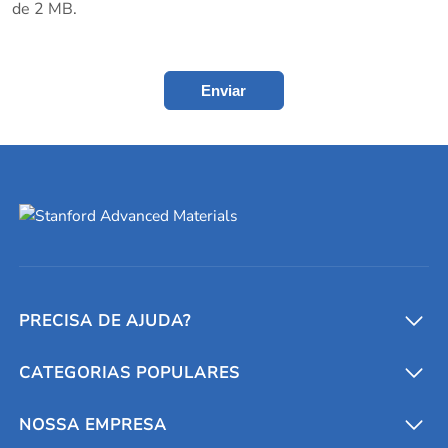
de 2 MB.
Enviar
PRECISA DE AJUDA?
CATEGORIAS POPULARES
Conversores e calculadoras
Entre em contato conosco
Metais refratários
NOSSA EMPRESA